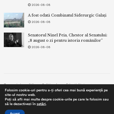
2026-08-08
A fost odată Combinatul Siderurgic Galați
2026-08-08
Senatorul Ninel Peia, Chestor al Senatului:
„8 august o zi pentru istoria românilor”
2026-08-08
Termeni si conditii
Politica de confidentialitate
Folosim cookie-uri pentru a-ți oferi cea mai bună experiență pe
Facebook
Contact
site-ul nostru web.
Poți să afli mai multe despre cookie-urile pe care le folosim sau
© 2019
bpnews
- Business & Politics News
bpnews
.
This website uses GDPR cookies. By continuing to use this
să le dezactivezi în
setări
.
website you are giving consent to cookies being used. Visit our
Accept