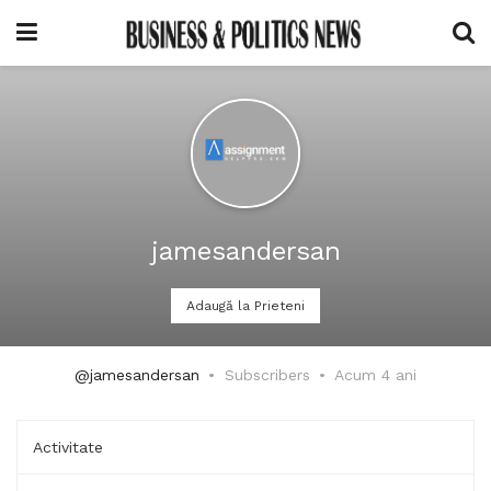
jamesandersan
Adaugă la Prieteni
@jamesandersan
Subscribers
Acum 4 ani
Activitate