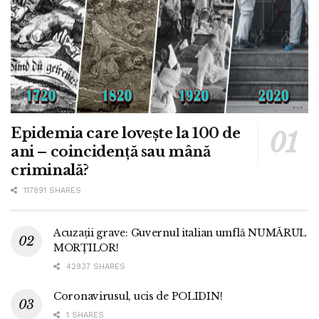
Epidemia care lovește la 100 de
ani – coincidență sau mână
criminală?
117891 SHARES
Acuzații grave: Guvernul italian umflă NUMĂRUL
MORȚILOR!
42937 SHARES
Coronavirusul, ucis de POLIDIN!
1 SHARES