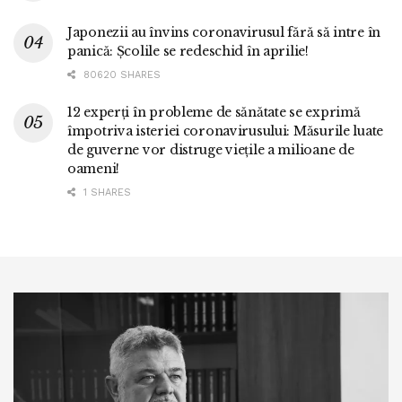
Japonezii au învins coronavirusul fără să intre în
panică: Școlile se redeschid în aprilie!
80620 SHARES
12 experți în probleme de sănătate se exprimă
împotriva isteriei coronavirusului: Măsurile luate
de guverne vor distruge viețile a milioane de
oameni!
1 SHARES