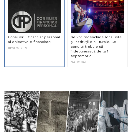
Consilierul financiar personal
Se vor redeschide localurile
si obiectivele financiare
și instituțiile culturale. Ce
condiții trebuie să
BPNEWS TV
îndeplinească de la 1
septembrie
NATIONAL