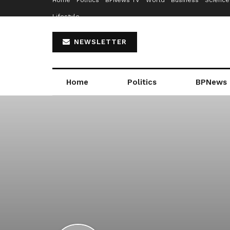
Home
Politics
BPNews TV
World
Business
Science
Lifestyle
NEWSLETTER
Home
Politics
BPNews