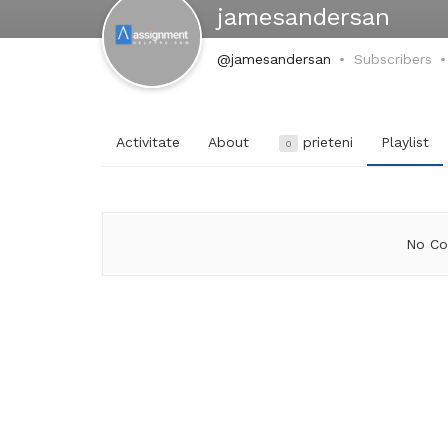
jamesandersan
@jamesandersan
Subscribers
Activitate
About
prieteni
Playlist
0
No Co