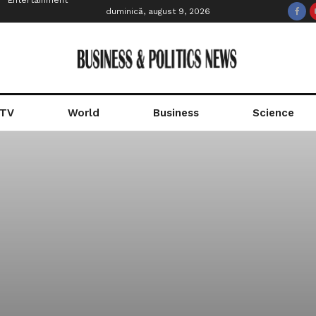
Entertainment
duminică, august 9, 2026
 TV
World
Business
Science