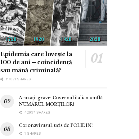
Epidemia care lovește la
100 de ani – coincidență
sau mână criminală?
117891 SHARES
Acuzații grave: Guvernul italian umflă
NUMĂRUL MORȚILOR!
42937 SHARES
Coronavirusul, ucis de POLIDIN!
1 SHARES