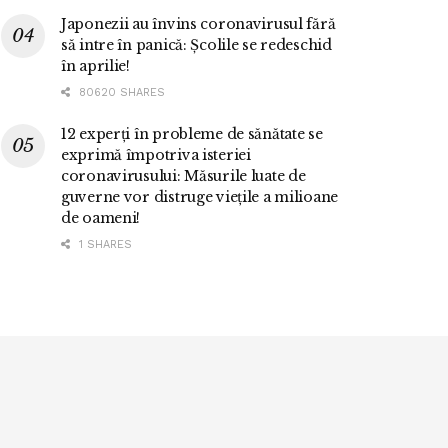
Japonezii au învins coronavirusul fără
să intre în panică: Școlile se redeschid
în aprilie!
80620 SHARES
12 experți în probleme de sănătate se
exprimă împotriva isteriei
coronavirusului: Măsurile luate de
guverne vor distruge viețile a milioane
de oameni!
1 SHARES