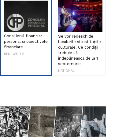
Consilierul financiar
Se vor redeschide
Debut de sen
personal si obiectivele
localurile și instituțiile
muzica româ
financiare
culturale. Ce condiții
Maria Peia r
trebuie să
Internetul la
BPNEWS TV
îndeplinească de la 1
ani!
septembrie
NATIONAL
NATIONAL