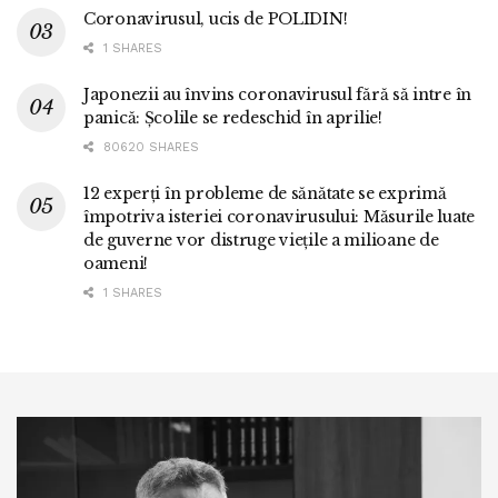
Coronavirusul, ucis de POLIDIN!
1 SHARES
Japonezii au învins coronavirusul fără să intre în
panică: Școlile se redeschid în aprilie!
80620 SHARES
12 experți în probleme de sănătate se exprimă
împotriva isteriei coronavirusului: Măsurile luate
de guverne vor distruge viețile a milioane de
oameni!
1 SHARES