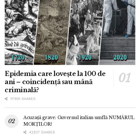
Epidemia care lovește la 100 de
ani – coincidență sau mână
criminală?
117891 SHARES
Acuzații grave: Guvernul italian umflă NUMĂRUL
MORȚILOR!
42937 SHARES