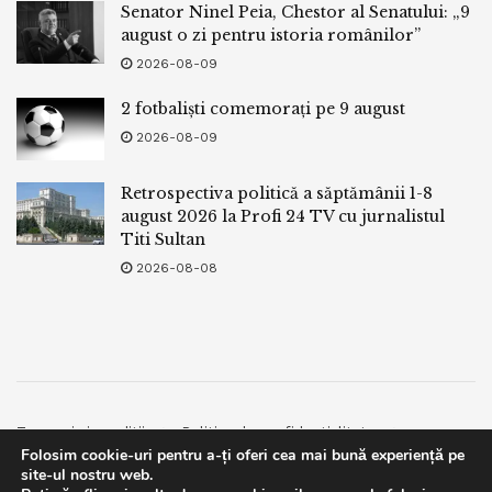
Senator Ninel Peia, Chestor al Senatului: „9
august o zi pentru istoria românilor”
2026-08-09
2 fotbaliști comemorați pe 9 august
2026-08-09
Retrospectiva politică a săptămânii 1-8
august 2026 la Profi 24 TV cu jurnalistul
Titi Sultan
2026-08-08
Termeni si conditii
Politica de confidentialitate
Folosim cookie-uri pentru a-ți oferi cea mai bună experiență pe
Facebook
Contact
site-ul nostru web.