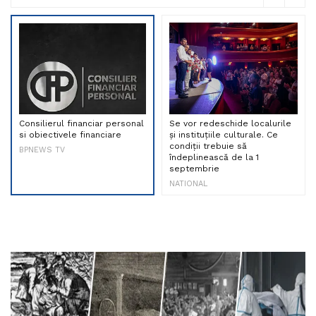
Consilierul financiar personal
Se vor redeschide localurile
si obiectivele financiare
și instituțiile culturale. Ce
condiții trebuie să
BPNEWS TV
îndeplinească de la 1
septembrie
NATIONAL