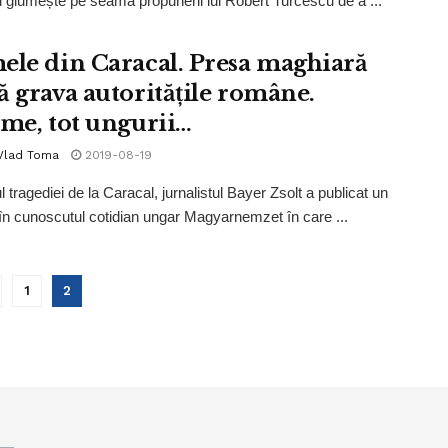
glumește pe seama propunerii lui Robert Turcescu de a ...
ele din Caracal. Presa maghiară
ă grava autoritățile române.
ime, tot ungurii…
 Vlad Toma
2019-08-19
 tragediei de la Caracal, jurnalistul Bayer Zsolt a publicat un
l în cunoscutul cotidian ungar Magyarnemzet în care ...
1
2