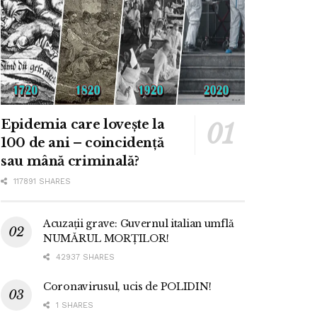
Epidemia care lovește la
100 de ani – coincidență
sau mână criminală?
117891 SHARES
Acuzații grave: Guvernul italian umflă
NUMĂRUL MORȚILOR!
42937 SHARES
Coronavirusul, ucis de POLIDIN!
1 SHARES