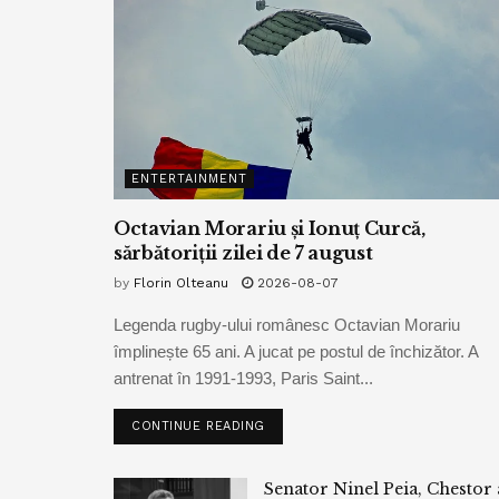
ENTERTAINMENT
Octavian Morariu și Ionuț Curcă,
sărbătoriții zilei de 7 august
by
Florin Olteanu
2026-08-07
Legenda rugby-ului românesc Octavian Morariu
împlinește 65 ani. A jucat pe postul de închizător. A
antrenat în 1991-1993, Paris Saint...
CONTINUE READING
Senator Ninel Peia, Chestor 