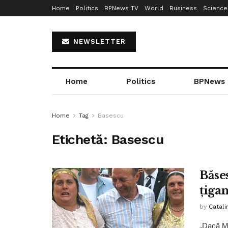
Home
Politics
BPNews TV
World
Business
Science
NEWSLETTER
Home
Politics
BPNews
Home
Tag
Basescu
Etichetă:
Basescu
Băses
țiga
by
Catali
„Dacă Mi