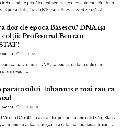
trebuie să se pregătească pentru ceea ce este mai rău. Asta
stul președinte, Traian Băsescu. Acesta avertizează că ...
ra dor de epoca Băsescu? DNA își
ă colții: Profesorul Beuran
STAT!
 Spataru
2020-02-14
 seară ca pe vremuri - DNA s-a pus iar să facă ordine în
și a început ...
 păcătosului: Iohannis e mai rău ca
scu!
 Spataru
2019-10-31
l Viorica Dăncilă l-a atacat dur pe contracandidatul său, Klaus
, afirmând că actualul președinte este mai rău decât Traian ...