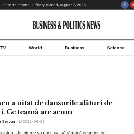
Entertainment
Lifestyle
vineri, august 7, 2026
 TV
World
Business
Science
cu a uitat de dansurile alături de
ni. Ce teamă are acum
n Serban
2020-06-08
nisterul de Interne va continua să rămână desprins de