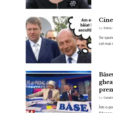
Cine
by
Stela
Se spune
cel mai 
Băses
ghea
prem
by
Catali
Într-o p