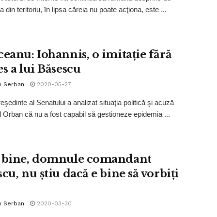
a din teritoriu, în lipsa căreia nu poate acţiona, este ...
ceanu: Iohannis, o imitație fără
s a lui Băsescu
n Serban
2020-05-27
eşedinte al Senatului a analizat situaţia politică şi acuză
l Orban că nu a fost capabil să gestioneze epidemia ...
 bine, domnule comandant
cu, nu știu dacă e bine să vorbiți
n Serban
2020-03-30