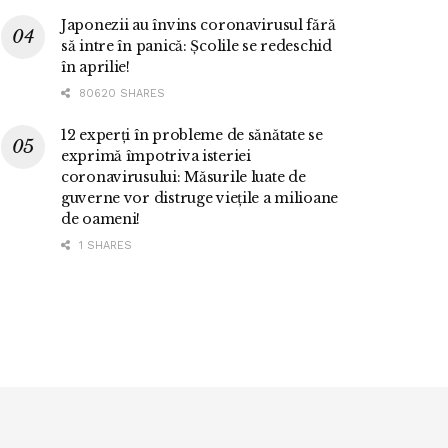
Japonezii au învins coronavirusul fără
să intre în panică: Școlile se redeschid
în aprilie!
80620 SHARES
12 experți în probleme de sănătate se
exprimă împotriva isteriei
coronavirusului: Măsurile luate de
guverne vor distruge viețile a milioane
de oameni!
1 SHARES