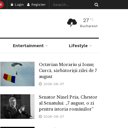
Login
Register
27
°C
Bucharest
Entertainment
Lifestyle
Octavian Morariu și Ionuț
Curcă, sărbătoriții zilei de 7
august
2026-08-07
Senator Ninel Peia, Chestor
al Senatului: „7 august, o zi
pentru istoria românilor”
2026-08-07