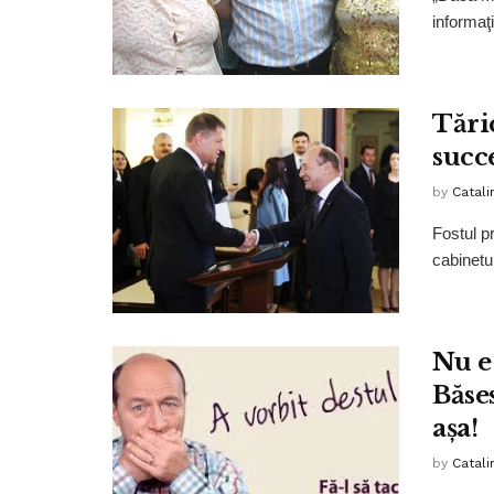
informaţi
Tări
succe
by
Catali
Fostul pr
cabinetu
Nu e
Băses
așa!
by
Catali