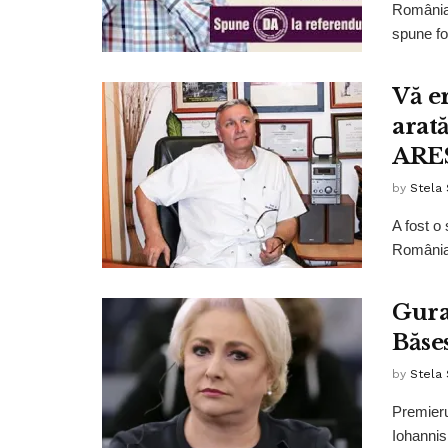
România 
spune fo
Vă e
arat
ARE
by
Stela
A fost o
România 
Gura
Băse
by
Stela
Premieru
Iohannis