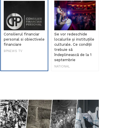
Consilierul financiar
Se vor redeschide
Debut de sen
personal si obiectivele
localurile și instituțiile
muzica româ
financiare
culturale. Ce condiții
Maria Peia r
trebuie să
Internetul la
BPNEWS TV
îndeplinească de la 1
ani!
septembrie
NATIONAL
NATIONAL