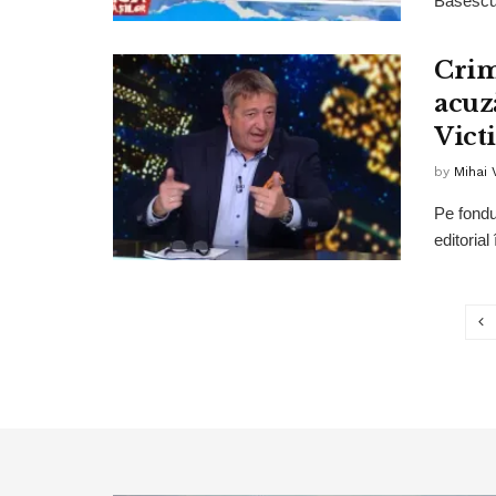
Băsescu 
Crim
acuz
Vict
by
Mihai
Pe fondul
editoria