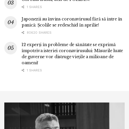
1 SHARES
Japonezii au învins coronavirusul fără să intre în
panică: Școlile se redeschid în aprilie!
80620 SHARES
12 experți în probleme de sănătate se exprimă
împotriva isteriei coronavirusului: Măsurile luate
de guverne vor distruge viețile a milioane de
oameni!
1 SHARES