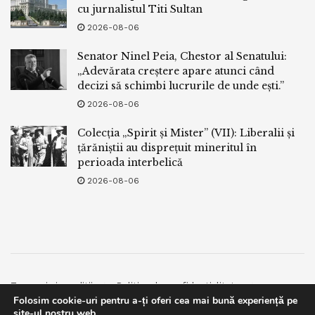
cu jurnalistul Titi Sultan
2026-08-06
Senator Ninel Peia, Chestor al Senatului:
„Adevărata creștere apare atunci când
decizi să schimbi lucrurile de unde ești.”
2026-08-06
Colecția „Spirit și Mister” (VII): Liberalii și
țărăniștii au disprețuit mineritul în
perioada interbelică
2026-08-06
Termeni si conditii
Politica de confidentialitate
Folosim cookie-uri pentru a-ți oferi cea mai bună experiență pe
Facebook
Contact
site-ul nostru web.