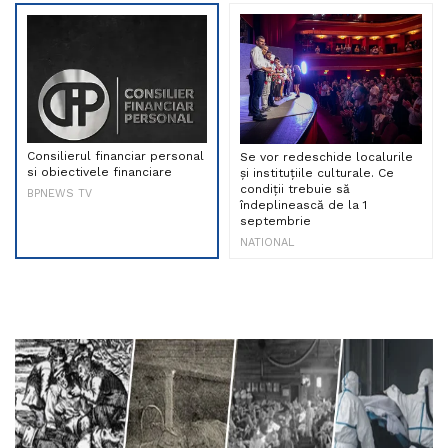
Consilierul financiar personal
Se vor redeschide localurile
si obiectivele financiare
și instituțiile culturale. Ce
condiții trebuie să
BPNEWS TV
îndeplinească de la 1
septembrie
NATIONAL