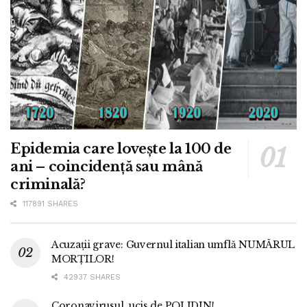
Epidemia care lovește la 100 de
ani – coincidență sau mână
criminală?
117891 SHARES
Acuzații grave: Guvernul italian umflă NUMĂRUL
MORȚILOR!
42937 SHARES
Coronavirusul, ucis de POLIDIN!