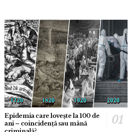
Epidemia care lovește la 100 de
ani – coincidență sau mână
criminală?