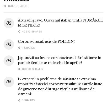
117891 SHARES
Acuzații grave: Guvernul italian umflă NUMĂRUL
MORȚILOR!
42937 SHARES
Coronavirusul, ucis de POLIDIN!
1 SHARES
Japonezii au învins coronavirusul fără să intre în
panică: Școlile se redeschid în aprilie!
80620 SHARES
12 experți în probleme de sănătate se exprimă
împotriva isteriei coronavirusului: Măsurile luate
de guverne vor distruge viețile a milioane de
oameni!
1 SHARES