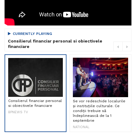
CURRENTLY PLAYING
Consilierul financiar personal si obiectivele
financiare
Consilierul financiar personal
Se vor redeschide localurile
si obiectivele financiare
și instituțiile culturale. Ce
condiții trebuie să
BPNEWS TV
îndeplinească de la 1
septembrie
NATIONAL