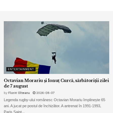
ENTERTAINMENT
Octavian Morariu și Ionuț Curcă, sărbătoriții zilei
de 7 august
by
Florin Olteanu
2026-08-07
Legenda rugby-ului românesc Octavian Morariu împlinește 65
ani. A jucat pe postul de închizător. A antrenat în 1991-1993,
Paris Saint...