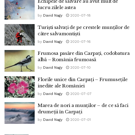
Echipele de salvare au avut mult de
lucru zilele astea
by
David Nagy
2020-07-18
Turiști salvați de pe crestele munților de
către salvamontiști
by
David Nagy
2020-07-16
Frumosa pasăre din Carpați, codobatura
albă – România frumoasă
by
David Nagy
2020-07-10
Florile unice din Carpați – Frumusețile
inedite ale României
by
David Nagy
2020-07-07
Marea de nori a munților – de ce să faci
drumeții în Carpați
by
David Nagy
2020-07-01