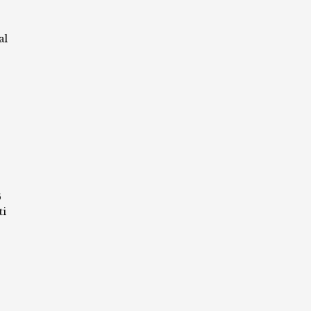
al
6
ti