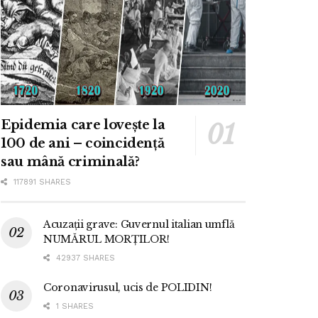
Epidemia care lovește la
100 de ani – coincidență
sau mână criminală?
117891 SHARES
Acuzații grave: Guvernul italian umflă
NUMĂRUL MORȚILOR!
42937 SHARES
Coronavirusul, ucis de POLIDIN!
1 SHARES