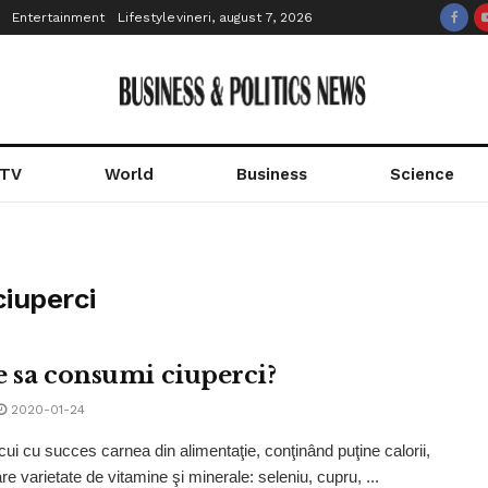
Entertainment
Lifestyle
vineri, august 7, 2026
 TV
World
Business
Science
iuperci
e sa consumi ciuperci?
2020-01-24
ocui cu succes carnea din alimentaţie, conţinând puţine calorii,
e varietate de vitamine şi minerale: seleniu, cupru, ...