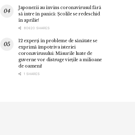
Japonezii au învins coronavirusul fără
să intre în panică: Școlile se redeschid
în aprilie!
80620 SHARES
12 experți în probleme de sănătate se
exprimă împotriva isteriei
coronavirusului: Măsurile luate de
guverne vor distruge viețile a milioane
de oameni!
1 SHARES