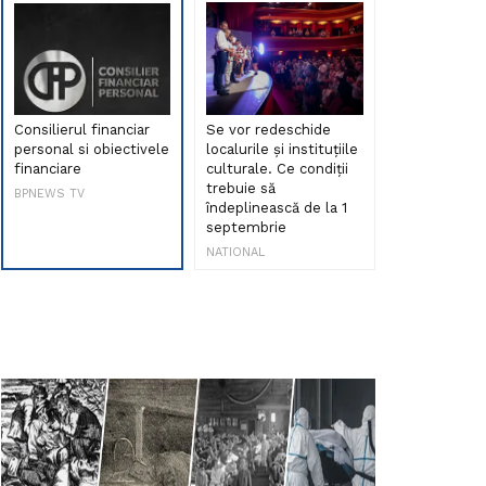
Consilierul financiar
Se vor redeschide
Debut de sen
personal si obiectivele
localurile și instituțiile
muzica româ
financiare
culturale. Ce condiții
Maria Peia r
trebuie să
Internetul la
BPNEWS TV
îndeplinească de la 1
ani!
septembrie
NATIONAL
NATIONAL