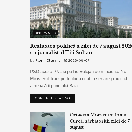
BPNEWS TV
Realitatea politică a zilei de 7 august 202
cu jurnalistul Titi Sultan
by
Florin Olteanu
2026-08-07
PSD acuză PNL și pe Ilie Bolojan de minciună. Nu
Ministerul Transporturilor a uitat în sertare proiectul
amenajării punctului Bala...
CONTINUE READING
Octavian Morariu și Ionuț
Curcă, sărbătoriții zilei de 7
august