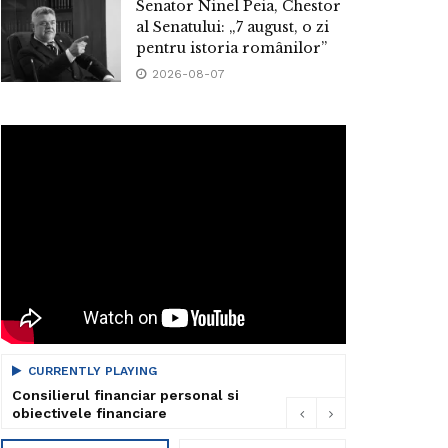
Senator Ninel Peia, Chestor
al Senatului: „7 august, o zi
pentru istoria românilor”
2026-08-07
CURRENTLY PLAYING
Consilierul financiar personal si
obiectivele financiare