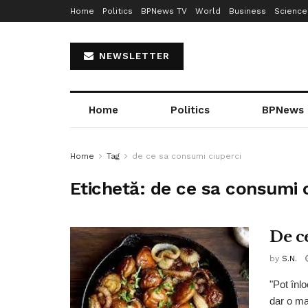
Home
Politics
BPNews TV
World
Business
Science
NEWSLETTER
Home
Politics
BPNews
Home
Tag
de ce sa consumi ciuperci
Etichetă:
de ce sa consumi c
De c
by
S.N.
"Pot înl
dar o mar