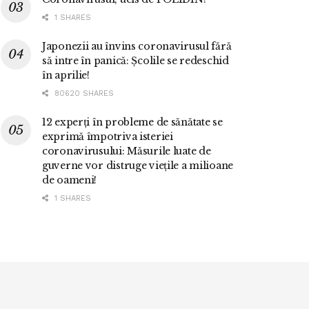
1 SHARES
Japonezii au învins coronavirusul fără
să intre în panică: Școlile se redeschid
în aprilie!
80620 SHARES
12 experți în probleme de sănătate se
exprimă împotriva isteriei
coronavirusului: Măsurile luate de
guverne vor distruge viețile a milioane
de oameni!
1 SHARES