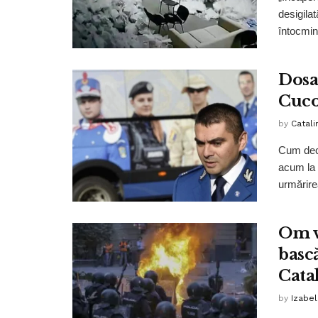
desigilat
întocmind
Dosa
Cuco
by
Catali
Cum deci
acum la 
urmărirea
Om v
bască
Cata
by
Izabe