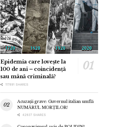
Epidemia care lovește la
100 de ani – coincidență
sau mână criminală?
117891 SHARES
Acuzații grave: Guvernul italian umflă
NUMĂRUL MORȚILOR!
42937 SHARES
Coronavirusul, ucis de POLIDIN!