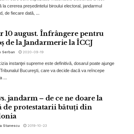
ă la cererea președintelui biroului electoral, jandarmul
, de fiecare dată, ...
r 10 august. Înfrângere pentru
ș de la Jandarmerie la ÎCCJ
n Serban
2020-09-19
zia instanţei supreme este definitivă, dosarul poate ajunge
Tribunalul Bucureşti, care va decide dacă va reîncepe
 ...
s. jandarm – de ce ne doare la
 de protestatarii bătuți din
lonia
la Stanescu
2019-10-23