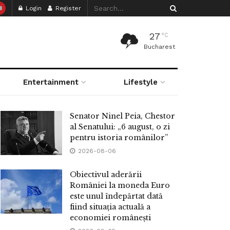
Login
Register
27
°C
Bucharest
Entertainment
Lifestyle
Senator Ninel Peia, Chestor
al Senatului: „6 august, o zi
pentru istoria românilor”
2026-08-06
Obiectivul aderării
României la moneda Euro
este unul îndepărtat dată
fiind situația actuală a
economiei românești