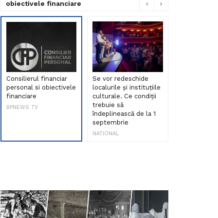
obiectivele financiare
Consilierul financiar
Se vor redeschide
Debut de sen
personal si obiectivele
localurile și instituțiile
muzica româ
financiare
culturale. Ce condiții
Maria Peia r
trebuie să
Internetul la
BPNEWS TV
îndeplinească de la 1
ani!
septembrie
NATIONAL
NATIONAL