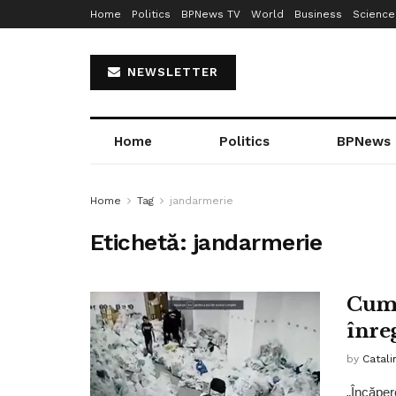
Home
Politics
BPNews TV
World
Business
Science
NEWSLETTER
Home
Politics
BPNews
Home
Tag
jandarmerie
Etichetă:
jandarmerie
Cum 
înreg
by
Catali
„Încăper