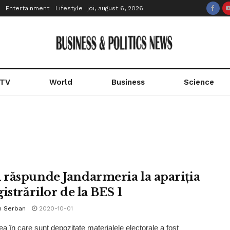
Entertainment
Lifestyle
joi, august 6, 2026
 TV
World
Business
Science
răspunde Jandarmeria la apariția
istrărilor de la BES 1
n Serban
2020-10-01
ea în care sunt depozitate materialele electorale a fost