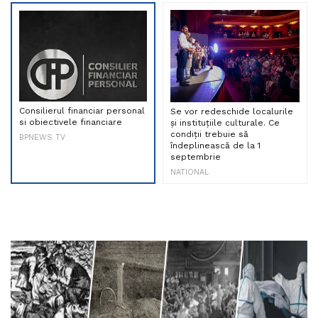
Consilierul financiar personal
Se vor redeschide localurile
si obiectivele financiare
și instituțiile culturale. Ce
condiții trebuie să
BPNEWS TV
îndeplinească de la 1
septembrie
NATIONAL