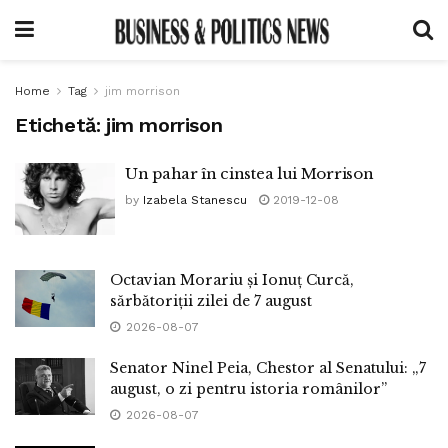
Home
Tag
jim morrison
Etichetă:
jim morrison
Un pahar în cinstea lui Morrison
by
Izabela Stanescu
2019-12-08
Octavian Morariu și Ionuț Curcă,
sărbătoriții zilei de 7 august
2026-08-07
Senator Ninel Peia, Chestor al Senatului: „7
august, o zi pentru istoria românilor”
2026-08-07