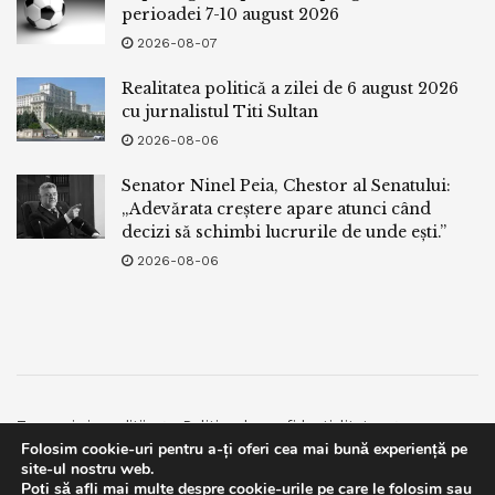
perioadei 7-10 august 2026
2026-08-07
Realitatea politică a zilei de 6 august 2026
cu jurnalistul Titi Sultan
2026-08-06
Senator Ninel Peia, Chestor al Senatului:
„Adevărata creștere apare atunci când
decizi să schimbi lucrurile de unde ești.”
2026-08-06
Termeni si conditii
Politica de confidentialitate
Folosim cookie-uri pentru a-ți oferi cea mai bună experiență pe
Facebook
Contact
site-ul nostru web.
Poți să afli mai multe despre cookie-urile pe care le folosim sau
© 2019
bpnews
- Business & Politics News
bpnews
.