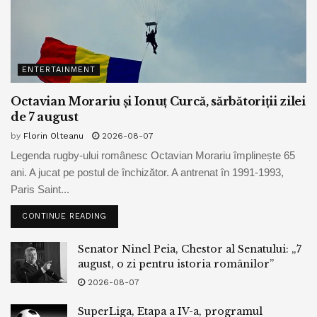
ENTERTAINMENT
Octavian Morariu și Ionuț Curcă, sărbătoriții zilei
de 7 august
by
Florin Olteanu
2026-08-07
Legenda rugby-ului românesc Octavian Morariu împlinește 65
ani. A jucat pe postul de închizător. A antrenat în 1991-1993,
Paris Saint...
CONTINUE READING
Senator Ninel Peia, Chestor al Senatului: „7
august, o zi pentru istoria românilor”
2026-08-07
SuperLiga, Etapa a IV-a, programul