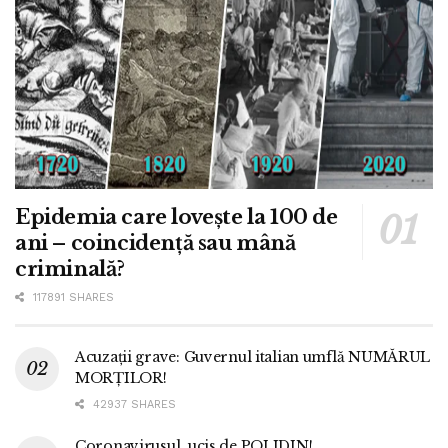
Epidemia care lovește la 100 de
ani – coincidență sau mână
criminală?
117891 SHARES
Acuzații grave: Guvernul italian umflă NUMĂRUL
MORȚILOR!
42937 SHARES
Coronavirusul, ucis de POLIDIN!