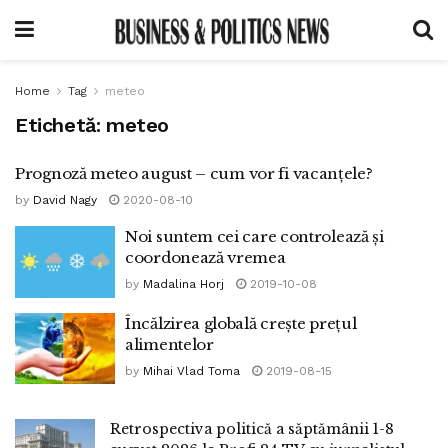
Home
Tag
meteo
Etichetă:
meteo
Prognoză meteo august – cum vor fi vacanțele?
by
David Nagy
2020-08-10
Noi suntem cei care controlează și
coordonează vremea
by
Madalina Horj
2019-10-08
Încălzirea globală creşte preţul
alimentelor
by
Mihai Vlad Toma
2019-08-15
Retrospectiva politică a săptămânii 1-8