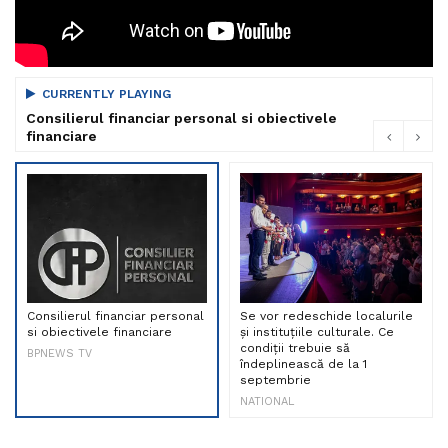
CURRENTLY PLAYING
Consilierul financiar personal si obiectivele
financiare
Consilierul financiar personal
Se vor redeschide localurile
si obiectivele financiare
și instituțiile culturale. Ce
condiții trebuie să
BPNEWS TV
îndeplinească de la 1
septembrie
NATIONAL