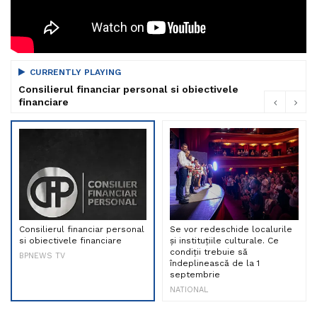
CURRENTLY PLAYING
Consilierul financiar personal si obiectivele
financiare
Consilierul financiar personal
Se vor redeschide localurile
si obiectivele financiare
și instituțiile culturale. Ce
condiții trebuie să
BPNEWS TV
îndeplinească de la 1
septembrie
NATIONAL