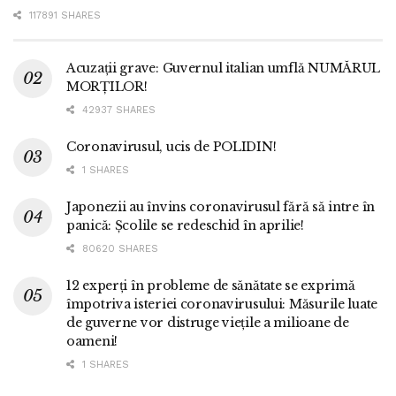
117891 SHARES
Acuzații grave: Guvernul italian umflă NUMĂRUL
MORȚILOR!
42937 SHARES
Coronavirusul, ucis de POLIDIN!
1 SHARES
Japonezii au învins coronavirusul fără să intre în
panică: Școlile se redeschid în aprilie!
80620 SHARES
12 experți în probleme de sănătate se exprimă
împotriva isteriei coronavirusului: Măsurile luate
de guverne vor distruge viețile a milioane de
oameni!
1 SHARES