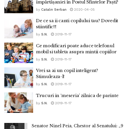
împărtășaniei în Postul Sfintelor Paști?
by
Catalin Serban
2020-04-05
De ce sa ii canti copilului tau? Dovedit
stiintific!!!
by
S.N.
2019-11-17
Ce modificari poate aduce telefonul
mobil si tableta asupra mintii copiilor
by
S.N.
2019-11-17
Vrei sa ai un copil inteligent?
Stimuleaza-l!
by
S.N.
2019-11-17
Trucuri in ‘meseria’ zilnica de parinte
by
S.N.
2019-11-17
Senator Ninel Peia, Chestor al Senatului: „9