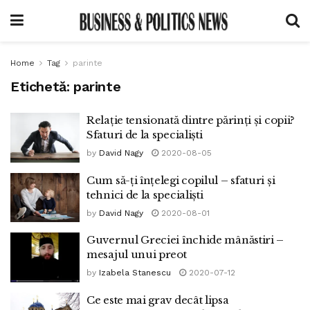
Home
Tag
parinte
Etichetă:
parinte
Relație tensionată dintre părinți și copii?
Sfaturi de la specialiști
by
David Nagy
2020-08-05
Cum să-ți înțelegi copilul – sfaturi și
tehnici de la specialiști
by
David Nagy
2020-08-01
Guvernul Greciei închide mânăstiri –
mesajul unui preot
by
Izabela Stanescu
2020-07-12
Ce este mai grav decât lipsa