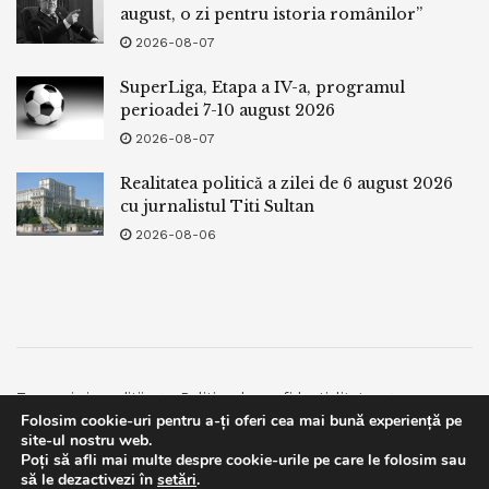
august, o zi pentru istoria românilor”
2026-08-07
SuperLiga, Etapa a IV-a, programul
perioadei 7-10 august 2026
2026-08-07
Realitatea politică a zilei de 6 august 2026
cu jurnalistul Titi Sultan
2026-08-06
Termeni si conditii
Politica de confidentialitate
Folosim cookie-uri pentru a-ți oferi cea mai bună experiență pe
Facebook
Contact
site-ul nostru web.
Poți să afli mai multe despre cookie-urile pe care le folosim sau
© 2019
bpnews
- Business & Politics News
bpnews
.
This website uses GDPR cookies. By continuing to use this
să le dezactivezi în
setări
.