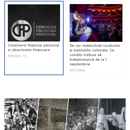
Consilierul financiar personal
Se vor redeschide localurile
si obiectivele financiare
și instituțiile culturale. Ce
condiții trebuie să
BPNEWS TV
îndeplinească de la 1
septembrie
NATIONAL