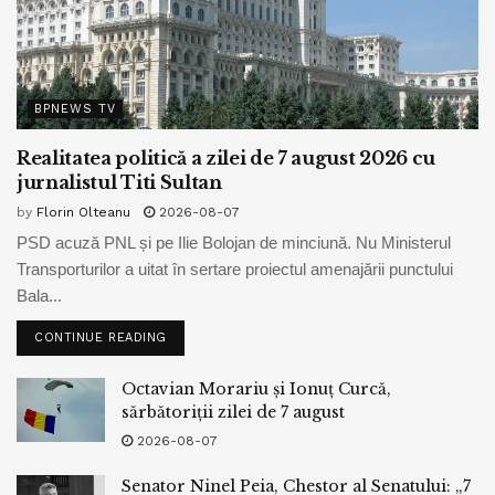
BPNEWS TV
Realitatea politică a zilei de 7 august 2026 cu
jurnalistul Titi Sultan
by
Florin Olteanu
2026-08-07
PSD acuză PNL și pe Ilie Bolojan de minciună. Nu Ministerul
Transporturilor a uitat în sertare proiectul amenajării punctului
Bala...
CONTINUE READING
Octavian Morariu și Ionuț Curcă,
sărbătoriții zilei de 7 august
2026-08-07
Senator Ninel Peia, Chestor al Senatului: „7