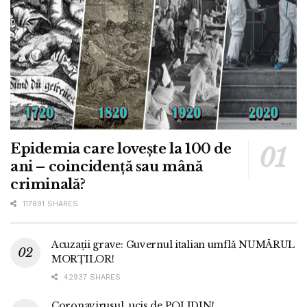
Epidemia care lovește la 100 de
ani – coincidență sau mână
criminală?
117891 SHARES
Acuzații grave: Guvernul italian umflă NUMĂRUL
MORȚILOR!
42937 SHARES
Coronavirusul, ucis de POLIDIN!