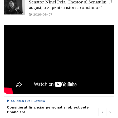
Senator Ninel Peia, Chestor al Senatului: „7
august, o zi pentru istoria românilor”
2026-08-07
CURRENTLY PLAYING
Consilierul financiar personal si obiectivele
financiare