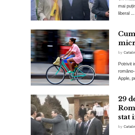
mai puți
liberal ...
Cum 
micr
by
Catali
Potrivit 
româno-a
Apple, p
29 de
Roma
stat
by
Catali