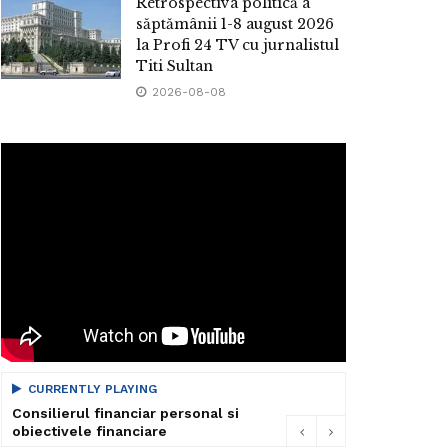
Retrospectiva politică a
săptămânii 1-8 august 2026
la Profi 24 TV cu jurnalistul
Titi Sultan
2026-08-08
CURRENTLY PLAYING
Consilierul financiar personal si
obiectivele financiare