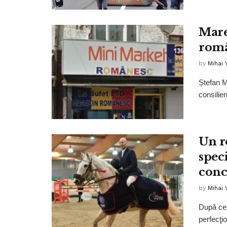
Mare
româ
by
Mihai
Ștefan M
consilier
Un r
speci
conc
by
Mihai
După ce 
perfecţio