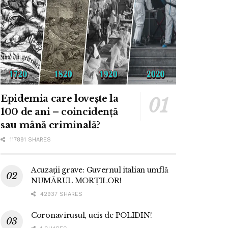
Epidemia care lovește la
100 de ani – coincidență
sau mână criminală?
117891 SHARES
Acuzații grave: Guvernul italian umflă
NUMĂRUL MORȚILOR!
42937 SHARES
Coronavirusul, ucis de POLIDIN!