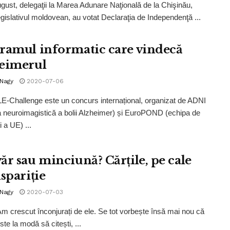
gust, delegaţii la Marea Adunare Naţională de la Chişinău,
legislativul moldovean, au votat Declaraţia de Independenţă ...
ramul informatic care vindecă
eimerul
 Nagy
2020-07-06
Challenge este un concurs internațional, organizat de ADNI
iva neuroimagistică a bolii Alzheimer) și EuroPOND (echipa de
 a UE) ...
ăr sau minciună? Cărțile, pe cale
spariție
 Nagy
2020-07-03
 Am crescut înconjurați de ele. Se tot vorbește însă mai nou că
te la modă să citești, ...