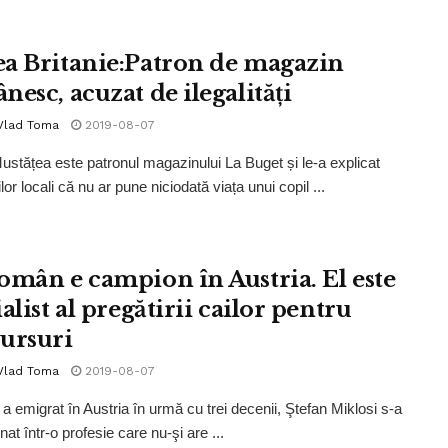
a Britanie:Patron de magazin
nesc, acuzat de ilegalități
 Vlad Toma
2019-08-07
ustățea este patronul magazinului La Buget și le-a explicat
ilor locali că nu ar pune niciodată viața unui copil ...
omân e campion în Austria. El este
alist al pregătirii cailor pentru
ursuri
 Vlad Toma
2019-08-07
a emigrat în Austria în urmă cu trei decenii, Ştefan Miklosi s-a
nat într-o profesie care nu-şi are ...