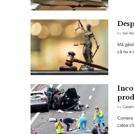
Despr
by
Ion R
Mă gânde
că nu e d
Inco
prod
by
Catali
Corriere
cafea ch