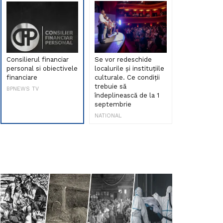
Consilierul financiar
Se vor redeschide
Debut de sen
personal si obiectivele
localurile și instituțiile
muzica româ
financiare
culturale. Ce condiții
Maria Peia r
trebuie să
Internetul la
BPNEWS TV
îndeplinească de la 1
ani!
septembrie
NATIONAL
NATIONAL