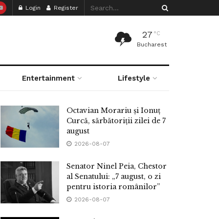
Login
Register
27
°C
Bucharest
Entertainment
Lifestyle
Octavian Morariu și Ionuț
Curcă, sărbătoriții zilei de 7
august
2026-08-07
Senator Ninel Peia, Chestor
al Senatului: „7 august, o zi
pentru istoria românilor”
2026-08-07