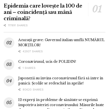
Epidemia care lovește la 100 de
ani – coincidență sau mână
criminală?
117891 SHARES
Acuzații grave: Guvernul italian umflă NUMĂRUL
MORȚILOR!
42937 SHARES
Coronavirusul, ucis de POLIDIN!
1 SHARES
Japonezii au învins coronavirusul fără să intre în
panică: Școlile se redeschid în aprilie!
80620 SHARES
12 experți în probleme de sănătate se exprimă
împotriva isteriei coronavirusului: Măsurile luate