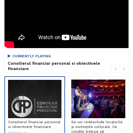
CURRENTLY PLAYING
Consilierul financiar personal si obiectivele
financiare
Consilierul financiar personal
Se vor redeschide localurile
si obiectivele financiare
și instituțiile culturale. Ce
condiții trebuie să