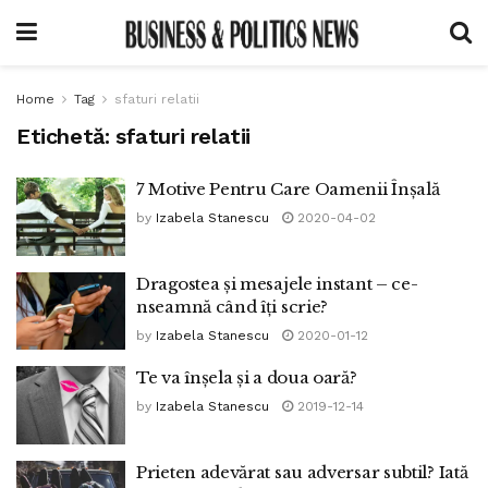
Home
Tag
sfaturi relatii
Etichetă:
sfaturi relatii
7 Motive Pentru Care Oamenii Înșală
by
Izabela Stanescu
2020-04-02
Dragostea și mesajele instant – ce-
nseamnă când îți scrie?
by
Izabela Stanescu
2020-01-12
Te va înșela și a doua oară?
by
Izabela Stanescu
2019-12-14
Prieten adevărat sau adversar subtil? Iată