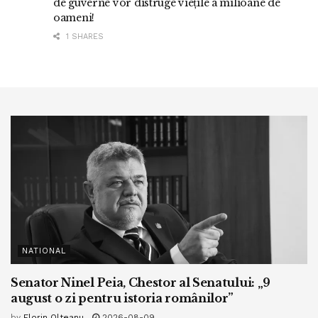
de guverne vor distruge viețile a milioane de
oameni!
1 SHARES
NATIONAL
Senator Ninel Peia, Chestor al Senatului: „9
august o zi pentru istoria românilor”
by
Florin Olteanu
2026-08-09