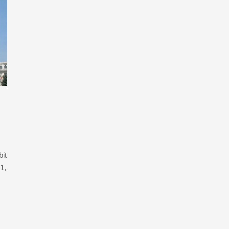
it
1,