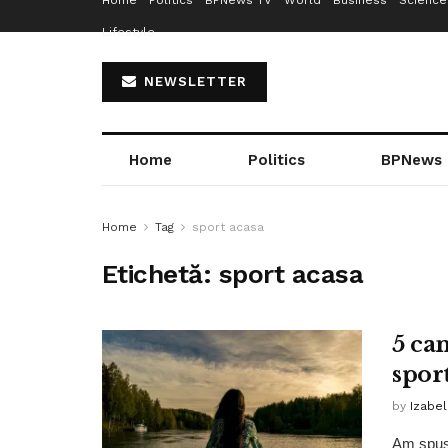
Home
Politics
BPNews TV
World
Business
Science
Lifestyle
NEWSLETTER
Home
Politics
BPNews
Home
Tag
sport acasa
Etichetă:
sport acasa
5 ca
sport
by
Izabe
Am spus 