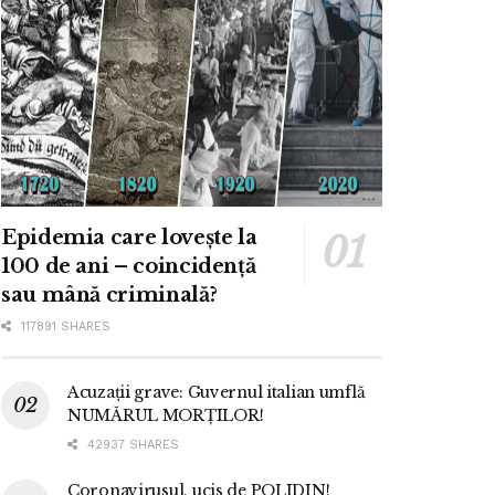
Epidemia care lovește la
100 de ani – coincidență
sau mână criminală?
117891 SHARES
Acuzații grave: Guvernul italian umflă
NUMĂRUL MORȚILOR!
42937 SHARES
Coronavirusul, ucis de POLIDIN!