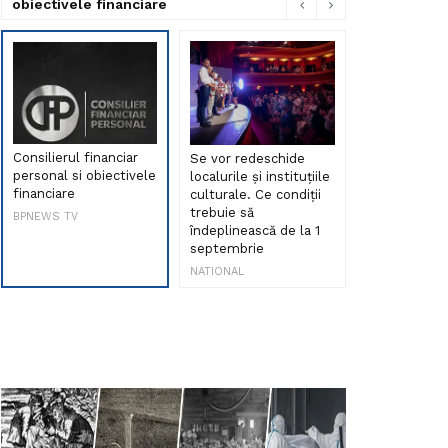
obiectivele financiare
Consilierul financiar
Se vor redeschide
Debut de sen
personal si obiectivele
localurile și instituțiile
muzica româ
financiare
culturale. Ce condiții
Maria Peia r
trebuie să
Internetul la
BPNEWS TV
îndeplinească de la 1
ani!
septembrie
NATIONAL
NATIONAL