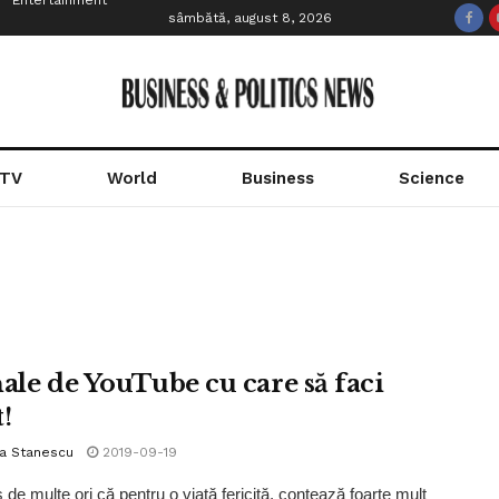
Entertainment
sâmbătă, august 8, 2026
 TV
World
Business
Science
nale de YouTube cu care să faci
!
la Stanescu
2019-09-19
de multe ori că pentru o viață fericită, contează foarte mult