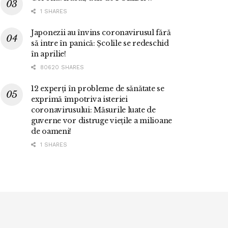
1 SHARES
Japonezii au învins coronavirusul fără
să intre în panică: Școlile se redeschid
în aprilie!
80620 SHARES
12 experți în probleme de sănătate se
exprimă împotriva isteriei
coronavirusului: Măsurile luate de
guverne vor distruge viețile a milioane
de oameni!
1 SHARES