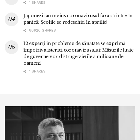
1 SHARES
Japonezii au învins coronavirusul fără să intre în
panică: Școlile se redeschid în aprilie!
80620 SHARES
12 experți în probleme de sănătate se exprimă
împotriva isteriei coronavirusului: Măsurile luate
de guverne vor distruge viețile a milioane de
oameni!
1 SHARES