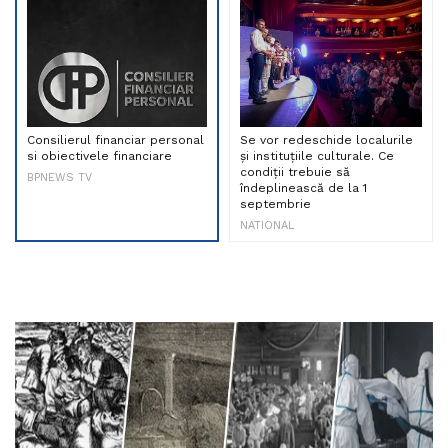
Consilierul financiar personal
Se vor redeschide localurile
si obiectivele financiare
și instituțiile culturale. Ce
condiții trebuie să
BPNEWS TV
îndeplinească de la 1
septembrie
NATIONAL