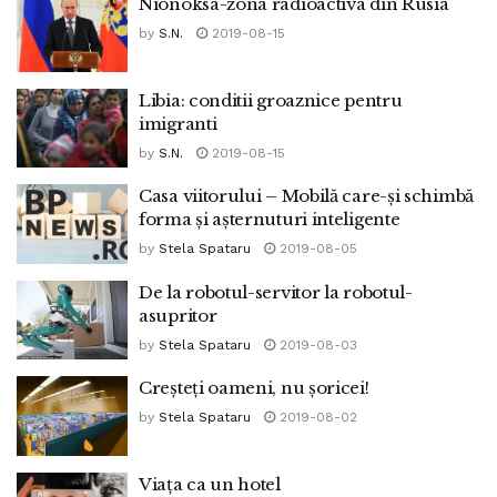
Nionoksa-zona radioactiva din Rusia
by
S.N.
2019-08-15
Libia: conditii groaznice pentru
imigranti
by
S.N.
2019-08-15
Casa viitorului – Mobilă care-și schimbă
forma și așternuturi inteligente
by
Stela Spataru
2019-08-05
De la robotul-servitor la robotul-
asupritor
by
Stela Spataru
2019-08-03
Creșteți oameni, nu șoricei!
by
Stela Spataru
2019-08-02
Viața ca un hotel