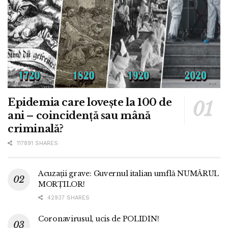
Epidemia care lovește la 100 de
ani – coincidență sau mână
criminală?
117891 SHARES
Acuzații grave: Guvernul italian umflă NUMĂRUL
MORȚILOR!
42937 SHARES
Coronavirusul, ucis de POLIDIN!