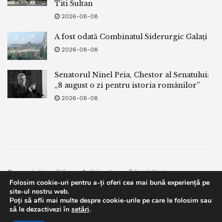
Titi Sultan
2026-08-08
A fost odată Combinatul Siderurgic Galați
2026-08-08
Senatorul Ninel Peia, Chestor al Senatului:
„8 august o zi pentru istoria românilor”
2026-08-08
Termeni si conditii
Politica de confidentialitate
Folosim cookie-uri pentru a-ți oferi cea mai bună experiență pe
Facebook
Contact
site-ul nostru web.
Poți să afli mai multe despre cookie-urile pe care le folosim sau
© 2019
bpnews
- Business & Politics News
bpnews
.
This website uses GDPR cookies. By continuing to use this
să le dezactivezi în
setări
.
website you are giving consent to cookies being used. Visit our