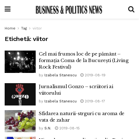
Home
Tag
viitor
Etichetă:
viitor
Cel mai frumos loc de pe pământ –
formația Coma de la București (Living
Rock Festival)
by
Izabela Stanescu
2019-08-19
Jurnalismul Gonzo – scriitori ai
viitorului
by
Izabela Stanescu
2019-08-17
Sfidarea naturii-strguri cu aroma de
vata de zahar
by
S.N.
2019-08-15