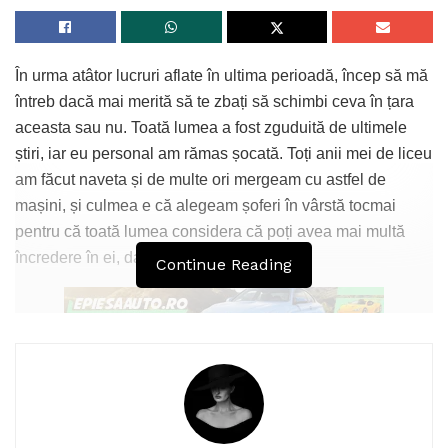
În urma atâtor lucruri aflate în ultima perioadă, încep să mă
întreb dacă mai merită să te zbați să schimbi ceva în țara
aceasta sau nu. Toată lumea a fost zguduită de ultimele
știri, iar eu personal am rămas șocată. Toți anii mei de liceu
am făcut naveta și de multe ori mergeam cu astfel de
mașini, și culmea e că alegeam șoferi în vârstă tocmai
pentru că toată lumea considera că poți avea mai multă
încredere în ei, dar oare chiar așa să fie ?
Continue Reading
Sunt tânără și glasul meu strigă prin acest articol, sperând
că îl veți auzi. Ce exemple vreți să ne oferiți când mergând
cu autobuzul nu te pipăie unul tânăr, ci culmea, un moșuleț
care mai și zâmbește după? Mergi cu taxi și fără rușine se