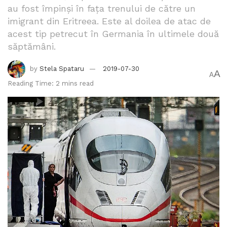
au fost împinși în fața trenului de către un
imigrant din Eritreea. Este al doilea de atac de
acest tip petrecut în Germania în ultimele două
săptămâni.
by
Stela Spataru
2019-07-30
A
A
Reading Time: 2 mins read