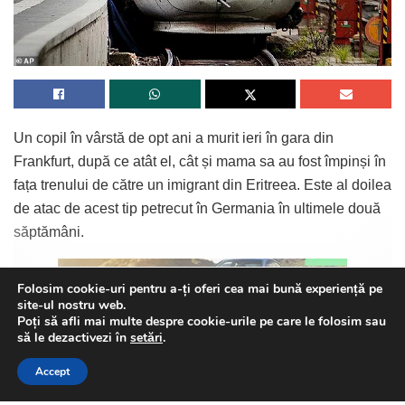
Un copil în vârstă de opt ani a murit ieri în gara din
Frankfurt, după ce atât el, cât și mama sa au fost împinși în
fața trenului de către un imigrant din Eritreea. Este al doilea
de atac de acest tip petrecut în Germania în ultimele două
săptămâni.
Folosim cookie-uri pentru a-ți oferi cea mai bună experiență pe
site-ul nostru web.
Continue Reading
Poți să afli mai multe despre cookie-urile pe care le folosim sau
Atacul din Frankfurt a avut loc în jurul orei 10 dimineața,
This website uses GDPR cookies. By continuing to use this
să le dezactivezi în
setări
.
website you are giving consent to cookies being used. Visit our
când un bărbat îmbrăcat în negru s-a apropiat de o femeie
Accept
Privacy and Cookie Policy
.
I Agree
de 40 de ani, ce aștepta pe peron împreună cu băiatul ei și
i-a împins în fața unui tren expres ce intra în gară. Mama a