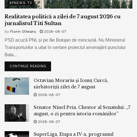
BPNEWS TV
Realitatea politică a zilei de 7 august 2026 cu
jurnalistul Titi Sultan
by
Florin Olteanu
2026-08-07
PSD acuză PNL și pe Ilie Bolojan de minciună. Nu Ministerul
Transporturilor a uitat în sertare proiectul amenajării punctului
Bala...
CONTINUE READING
Octavian Morariu și Ionuț Curcă,
sărbătoriții zilei de 7 august
2026-08-07
Senator Ninel Peia, Chestor al Senatului: „7
august, o zi pentru istoria românilor”
2026-08-07
SuperLiga, Etapa a IV-a, programul