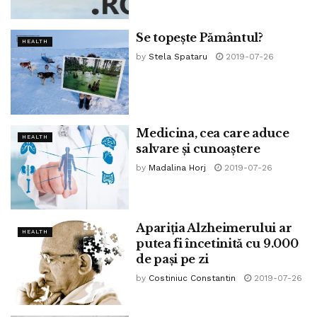
Se topește Pământul?
HEALTH
by
Stela Spataru
2019-07-26
Medicina, cea care aduce
HEALTH
salvare și cunoaștere
by
Madalina Horj
2019-07-26
Apariția Alzheimerului ar
HEALTH
putea fi încetinită cu 9.000
de pași pe zi
by
Costiniuc Constantin
2019-07-26