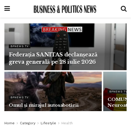
BPNEWS TV
Federația SANITAS declanșează
greva generală pe 28 iulie 2026
BPNEWS TV
BPNEWS TV
COMUNIC
Omul și mirajul autosabotării
Neuroatipi
Home
Category
Lifestyle
Health