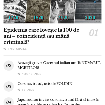
Epidemia care lovește la 100 de
ani – coincidență sau mână
criminală?
117891 SHARES
Acuzații grave: Guvernul italian umflă NUMĂRUL
MORȚILOR!
42937 SHARES
Coronavirusul, ucis de POLIDIN!
1 SHARES
Japonezii au învins coronavirusul fără să intre în
panică: Școlile se redeschid în aprilie!