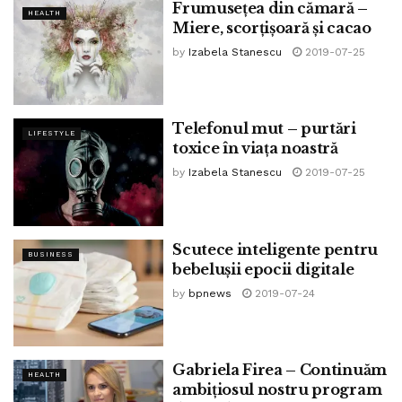
Frumusețea din cămară –
HEALTH
Miere, scorțișoară și cacao
by
Izabela Stanescu
2019-07-25
Telefonul mut – purtări
LIFESTYLE
toxice în viața noastră
by
Izabela Stanescu
2019-07-25
Scutece inteligente pentru
BUSINESS
bebelușii epocii digitale
by
bpnews
2019-07-24
Gabriela Firea – Continuăm
HEALTH
ambițiosul nostru program