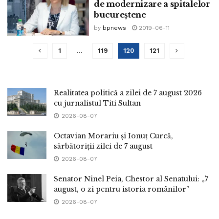
de modernizare a spitalelor
bucureștene
by
bpnews
2019-06-11
1
…
119
120
121
Realitatea politică a zilei de 7 august 2026
cu jurnalistul Titi Sultan
2026-08-07
Octavian Morariu și Ionuț Curcă,
sărbătoriții zilei de 7 august
2026-08-07
Senator Ninel Peia, Chestor al Senatului: „7
august, o zi pentru istoria românilor”
2026-08-07