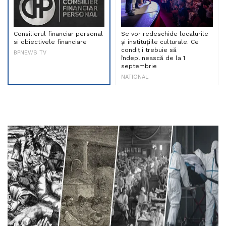
Consilierul financiar personal
Se vor redeschide localurile
si obiectivele financiare
și instituțiile culturale. Ce
condiții trebuie să
BPNEWS TV
îndeplinească de la 1
septembrie
NATIONAL