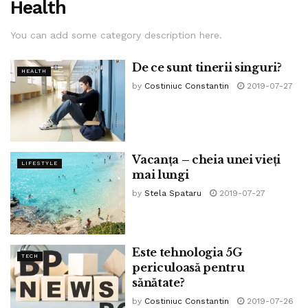
Health
You can add some category description here.
De ce sunt tinerii singuri?
HEALTH
by
Costiniuc Constantin
2019-07-27
Vacanța – cheia unei vieți
LIFESTYLE
mai lungi
by
Stela Spataru
2019-07-27
Este tehnologia 5G
TECH
periculoasă pentru
sănătate?
by
Costiniuc Constantin
2019-07-26