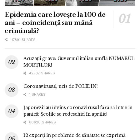
Epidemia care lovește la 100 de
ani – coincidență sau mână
criminală?
117891 SHARES
Acuzații grave: Guvernul italian umflă NUMĂRUL
MORȚILOR!
42937 SHARES
Coronavirusul, ucis de POLIDIN!
1 SHARES
Japonezii au învins coronavirusul fără să intre în
panică: Școlile se redeschid în aprilie!
80620 SHARES
12 experți în probleme de sănătate se exprimă