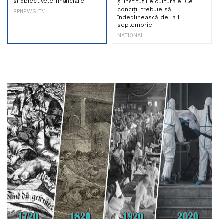
si obiectivele financiare
și instituțiile culturale. Ce
condiții trebuie să
BPNEWS TV
îndeplinească de la 1
septembrie
NATIONAL