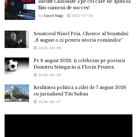
Inedit! Cunoaște-i pe cei care ne ajută să
fim oameni de succes!
by
David Nagy
2020-07-02
Senatorul Ninel Peia, Chestor al Senatului:
„8 august o zi pentru istoria românilor”
2026-08-08
Pe 8 august 2026, îi celebrăm pe portarii
Dumitru Stângaciu și Florin Prunea
2026-08-08
Realitatea politică a zilei de 7 august 2026
cu jurnalistul Titi Sultan
2026-08-07