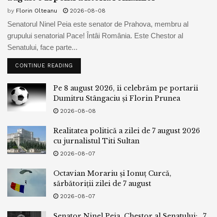
by
Florin Olteanu
2026-08-08
Senatorul Ninel Peia este senator de Prahova, membru al
grupului senatorial Pace! Întâi România. Este Chestor al
Senatului, face parte...
CONTINUE READING
Pe 8 august 2026, îi celebrăm pe portarii
Dumitru Stângaciu și Florin Prunea
2026-08-08
Realitatea politică a zilei de 7 august 2026
cu jurnalistul Titi Sultan
2026-08-07
Octavian Morariu și Ionuț Curcă,
sărbătoriții zilei de 7 august
2026-08-07
Senator Ninel Peia, Chestor al Senatului: „7