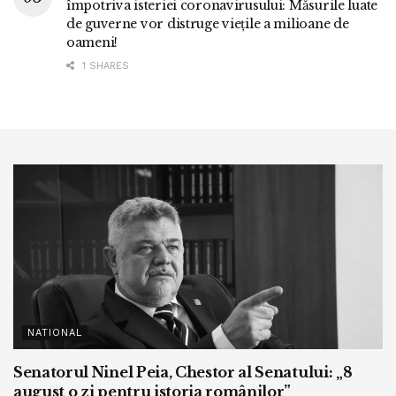
împotriva isteriei coronavirusului: Măsurile luate
de guverne vor distruge viețile a milioane de
oameni!
1 SHARES
NATIONAL
Senatorul Ninel Peia, Chestor al Senatului: „8
august o zi pentru istoria românilor”