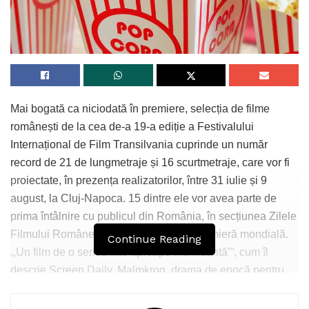
Mai bogată ca niciodată în premiere, selecția de filme
românești de la cea de-a 19-a ediție a Festivalului
Internațional de Film Transilvania cuprinde un număr
record de 21 de lungmetraje și 16 scurtmetraje, care vor fi
proiectate, în prezența realizatorilor, între 31 iulie și 9
august, la Cluj-Napoca. 15 dintre ele vor avea parte de
prima întâlnire cu publicul din România, în secțiunea Zilele
Filmului Românesc, iar șapte vor fi în premieră mondială.
Continue Reading
,,Un film de o seriozitate aproape intimidantă’”, cum îl
descrie Screen Daily, Malmkrog, drama de epocă pentru
care Cristi Puiu a câștigat Premiul de regie în secțiunea
Encounters la Berlinale, se va vedea pentru prima dată în