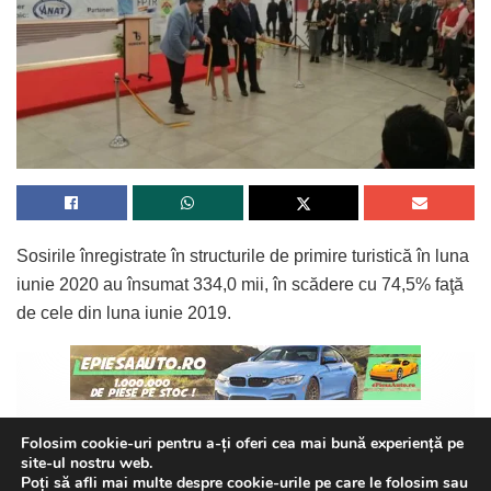
Sosirile înregistrate în structurile de primire turistică în luna
iunie 2020 au însumat 334,0 mii, în scădere cu 74,5% faţă
de cele din luna iunie 2019.
Din numărul total de sosiri, în luna iunie 2020, sosirile
Folosim cookie-uri pentru a-ți oferi cea mai bună experiență pe
site-ul nostru web.
Continue Reading
turiştilor români în structurile de primire turistică cu funcţiuni
Poți să afli mai multe despre cookie-urile pe care le folosim sau