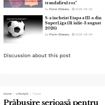
international
liber
napoca
program
proiecte
trandafirul roz”
proiectie
regizori
rezervare
romanesti
romania
by
Florin Olteanu
2026-08-05
selectie
sf
stiri
Transilvania
vazut
S-a încheiat Etapa a III-a din
ENTERTAINMENT
SuperLiga (31 iulie-3 august
2026)
by
Florin Olteanu
2026-08-04
Discussion about this post
Home
Lifestyle
Travel
Prăbușire serioasă pentru