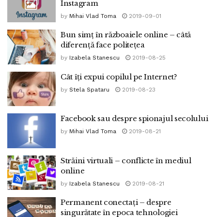
Instagram
by
Mihai Vlad Toma
2019-09-01
Bun simț în războaiele online – câtă
diferență face politețea
by
Izabela Stanescu
2019-08-25
Cât îți expui copilul pe Internet?
by
Stela Spataru
2019-08-23
Facebook sau despre spionajul secolului
by
Mihai Vlad Toma
2019-08-21
Străini virtuali – conflicte în mediul
online
by
Izabela Stanescu
2019-08-21
Permanent conectați – despre
singurătate în epoca tehnologiei