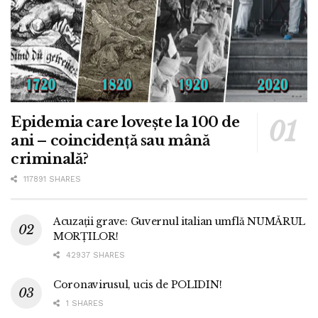
Epidemia care lovește la 100 de
ani – coincidență sau mână
criminală?
117891 SHARES
Acuzații grave: Guvernul italian umflă NUMĂRUL
MORȚILOR!
42937 SHARES
Coronavirusul, ucis de POLIDIN!
1 SHARES