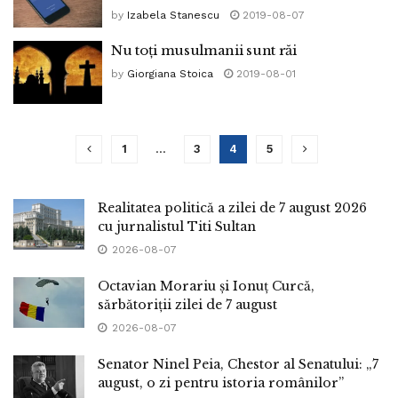
by
Izabela Stanescu
2019-08-07
Nu toți musulmanii sunt răi
by
Giorgiana Stoica
2019-08-01
1
…
3
4
5
Realitatea politică a zilei de 7 august 2026
cu jurnalistul Titi Sultan
2026-08-07
Octavian Morariu și Ionuț Curcă,
sărbătoriții zilei de 7 august
2026-08-07
Senator Ninel Peia, Chestor al Senatului: „7
august, o zi pentru istoria românilor”