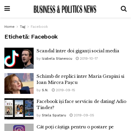
Home
Tag
Facebook
Etichetă:
Facebook
Scandal între doi giganți social media
by
Izabela Stanescu
2019-10-17
Schimb de replici între Maria Grapini si
Ioan Mircea Pașcu
by
S.N.
2019-09-15
Facebook își face serviciu de dating! Adio
Tinder?
by
Stela Spataru
2019-09-05
Cât poți câștiga pentru o postare pe