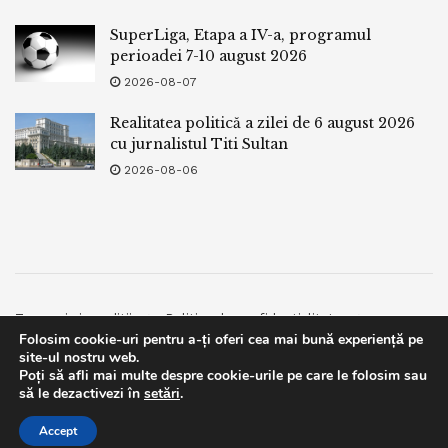
SuperLiga, Etapa a IV-a, programul
perioadei 7-10 august 2026
2026-08-07
Realitatea politică a zilei de 6 august 2026
cu jurnalistul Titi Sultan
2026-08-06
Termeni si conditii
Politica de confidentialitate
Folosim cookie-uri pentru a-ți oferi cea mai bună experiență pe
Facebook
Contact
site-ul nostru web.
Poți să afli mai multe despre cookie-urile pe care le folosim sau
© 2019
bpnews
- Business & Politics News
bpnews
.
This website uses GDPR cookies. By continuing to use this
să le dezactivezi în
setări
.
website you are giving consent to cookies being used. Visit our
Accept
Privacy and Cookie Policy
.
I Agree