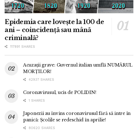
Epidemia care lovește la 100 de
ani – coincidență sau mână
criminală?
117891 SHARES
Acuzații grave: Guvernul italian umflă NUMĂRUL
MORȚILOR!
42937 SHARES
Coronavirusul, ucis de POLIDIN!
1 SHARES
Japonezii au învins coronavirusul fără să intre în
panică: Școlile se redeschid în aprilie!
80620 SHARES