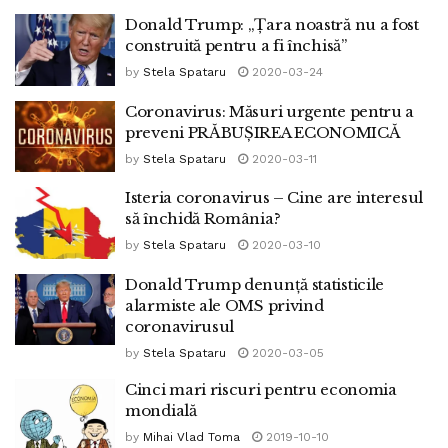
Donald Trump: „Ţara noastră nu a fost
construită pentru a fi închisă”
by
Stela Spataru
2020-03-24
Coronavirus: Măsuri urgente pentru a
preveni PRĂBUȘIREA ECONOMICĂ
by
Stela Spataru
2020-03-11
Isteria coronavirus – Cine are interesul
să închidă România?
by
Stela Spataru
2020-03-10
Donald Trump denunță statisticile
alarmiste ale OMS privind
coronavirusul
by
Stela Spataru
2020-03-05
Cinci mari riscuri pentru economia
mondială
by
Mihai Vlad Toma
2019-10-10