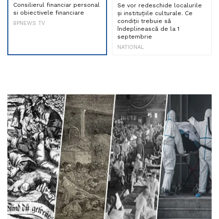
Consilierul financiar personal
Se vor redeschide localurile
si obiectivele financiare
și instituțiile culturale. Ce
condiții trebuie să
BPNEWS TV
îndeplinească de la 1
septembrie
NATIONAL