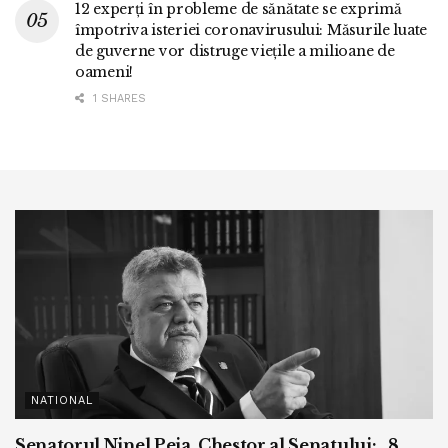
12 experți în probleme de sănătate se exprimă
împotriva isteriei coronavirusului: Măsurile luate
de guverne vor distruge viețile a milioane de
oameni!
1 SHARES
NATIONAL
Senatorul Ninel Peia, Chestor al Senatului: „8