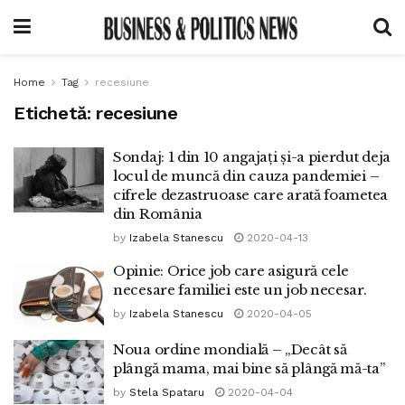
Home
Tag
recesiune
Etichetă:
recesiune
Sondaj: 1 din 10 angajați și-a pierdut deja
locul de muncă din cauza pandemiei –
cifrele dezastruoase care arată foametea
din România
by
Izabela Stanescu
2020-04-13
Opinie: Orice job care asigură cele
necesare familiei este un job necesar.
by
Izabela Stanescu
2020-04-05
Noua ordine mondială – „Decât să
plângă mama, mai bine să plângă mă-ta”
by
Stela Spataru
2020-04-04