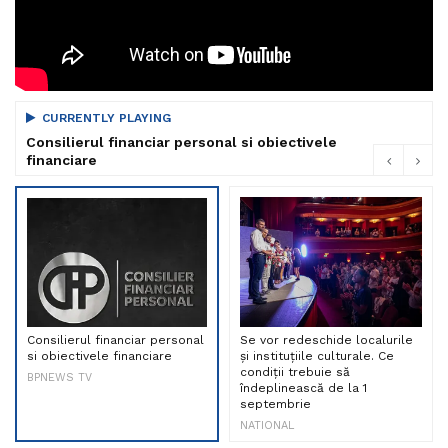
CURRENTLY PLAYING
Consilierul financiar personal si obiectivele
financiare
Consilierul financiar personal
Se vor redeschide localurile
si obiectivele financiare
și instituțiile culturale. Ce
condiții trebuie să
BPNEWS TV
îndeplinească de la 1
septembrie
NATIONAL