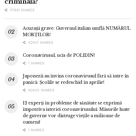
criminală?
117891 SHARES
Acuzații grave: Guvernul italian umflă NUMĂRUL
MORȚILOR!
42937 SHARES
Coronavirusul, ucis de POLIDIN!
1 SHARES
Japonezii au învins coronavirusul fără să intre în
panică: Școlile se redeschid în aprilie!
80620 SHARES
12 experți în probleme de sănătate se exprimă
împotriva isteriei coronavirusului: Măsurile luate
de guverne vor distruge viețile a milioane de
oameni!
1 SHARES