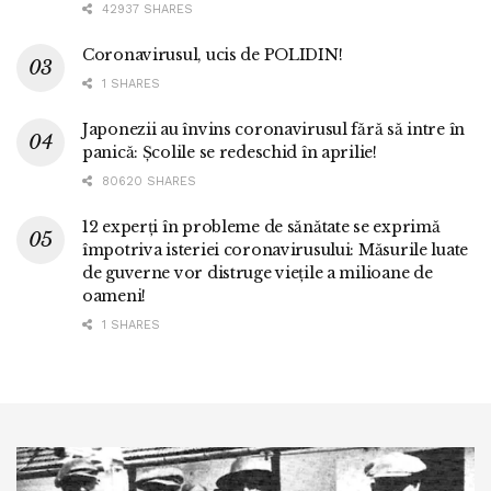
42937 SHARES
Coronavirusul, ucis de POLIDIN!
1 SHARES
Japonezii au învins coronavirusul fără să intre în
panică: Școlile se redeschid în aprilie!
80620 SHARES
12 experți în probleme de sănătate se exprimă
împotriva isteriei coronavirusului: Măsurile luate
de guverne vor distruge viețile a milioane de
oameni!
1 SHARES