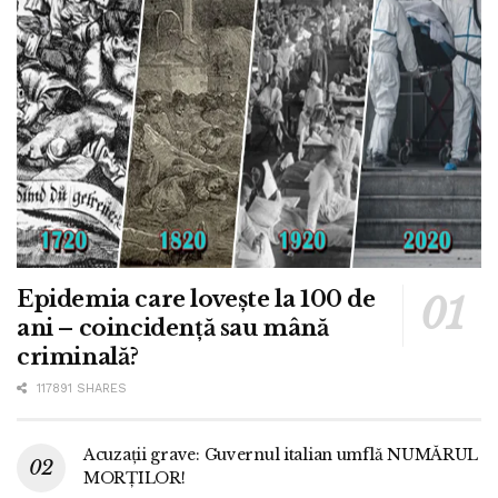
Epidemia care lovește la 100 de
ani – coincidență sau mână
criminală?
117891 SHARES
Acuzații grave: Guvernul italian umflă NUMĂRUL
MORȚILOR!