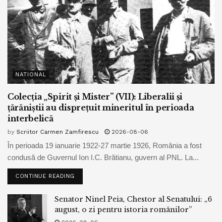
NATIONAL
Colecția „Spirit și Mister” (VII): Liberalii și
țărăniștii au disprețuit mineritul în perioada
interbelică
by
Scriitor Carmen Zamfirescu
2026-08-06
În perioada 19 ianuarie 1922-27 martie 1926, România a fost
condusă de Guvernul Ion I.C. Brătianu, guvern al PNL. La...
CONTINUE READING
Senator Ninel Peia, Chestor al Senatului: „6
august, o zi pentru istoria românilor”