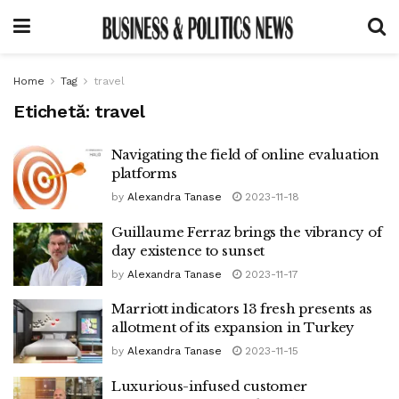
Home
Tag
travel
Etichetă:
travel
Navigating the field of online evaluation
platforms
by
Alexandra Tanase
2023-11-18
Guillaume Ferraz brings the vibrancy of
day existence to sunset
by
Alexandra Tanase
2023-11-17
Marriott indicators 13 fresh presents as
allotment of its expansion in Turkey
by
Alexandra Tanase
2023-11-15
Luxurious-infused customer