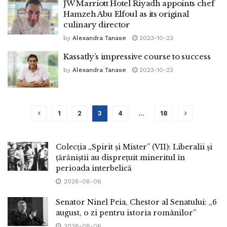
JW Marriott Hotel Riyadh appoints chef
Hamzeh Abu Elfoul as its original
culinary director
by
Alexandra Tanase
2023-10-23
Kassatly’s impressive course to success
by
Alexandra Tanase
2023-10-22
1
2
3
4
…
18
Colecția „Spirit și Mister” (VII): Liberalii și
țărăniștii au disprețuit mineritul în
perioada interbelică
2026-08-06
Senator Ninel Peia, Chestor al Senatului: „6
august, o zi pentru istoria românilor”
2026-08-06