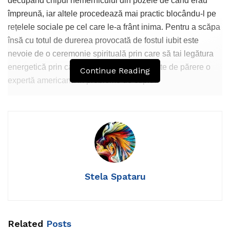
decupând chipul nemernicului din pozele de când erau
împreună, iar altele procedează mai practic blocându-l pe
rețelele sociale pe cel care le-a frânt inima. Pentru a scăpa
însă cu totul de durerea provocată de fostul iubit este
nevoie de o ceremonie spirituală prin care să tai legătura
energetică prin care rămâi legată de el, este de părere o
Continue Reading
expertă americană în probleme de cuplu.
Una dintre cele mai populare vedete de pe Instagram,
Sophie Jaffe, spune că pentru a putea merge mai departe
este nevoie să tai, la propriu și la figurat, legătura cu fostul.
Stela Spataru
Ceremonia trebuie organizată într-un loc în care te simți în
siguranță și unde nu vei fi deranjată – poate fi într-un colț al
grădinii sau în propriul dormitor, important este ca locul
Related
Posts
ales să-ți transmită o stare de bine.