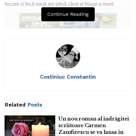
fiecare zi încă nouă ani până când el însuși a murit.
Continue Reading
Nu s-au spus povești similare despre pisici – și, în general,
majoritatea oamenilor presupun că pisicile sunt mai
independente de proprietarii lor decât câinii. Dar dacă
această presupunere comună este greșită, și pisicile au
într-adevăr legături sociale profunde cu proprietarii lor,
Costiniuc Constantin
comparabile cu câinii?
O echipă de cercetare de la Departamentul de Științe
Animale și Rangeland de la Universitatea de Stat din
Related
Posts
Oregon a conceput un studiu pentru a afla acest lucru.
Cercetătorii au utilizat o versiune compatibilă cu pisica a
Un nou roman al îndrăgitei
ENTERTAINMENT
așa-numitului test de situație ciudată, utilizat frecvent
scriitoare Carmen
pentru a evalua legăturile dintre mame și copii. Testul este
Zamfirescu se va lansa în