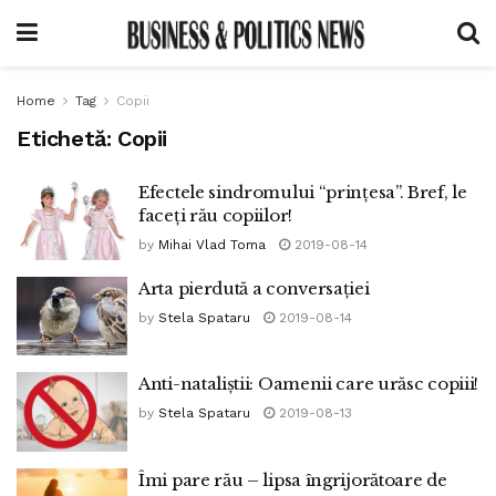
Home
Tag
Copii
Etichetă:
Copii
Efectele sindromului “prințesa”. Bref, le
faceți rău copiilor!
by
Mihai Vlad Toma
2019-08-14
Arta pierdută a conversației
by
Stela Spataru
2019-08-14
Anti-nataliștii: Oamenii care urăsc copiii!
by
Stela Spataru
2019-08-13
Îmi pare rău – lipsa îngrijorătoare de