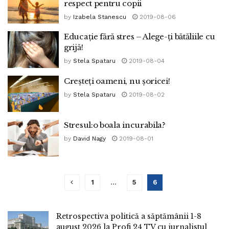
respect pentru copii
by
Izabela Stanescu
2019-08-06
Educație fără stres – Alege-ți bătăliile cu
grijă!
by
Stela Spataru
2019-08-04
Creșteți oameni, nu șoricei!
by
Stela Spataru
2019-08-02
Stresul:o boala incurabila?
by
David Nagy
2019-08-01
1
…
5
6
Retrospectiva politică a săptămânii 1-8
august 2026 la Profi 24 TV cu jurnalistul