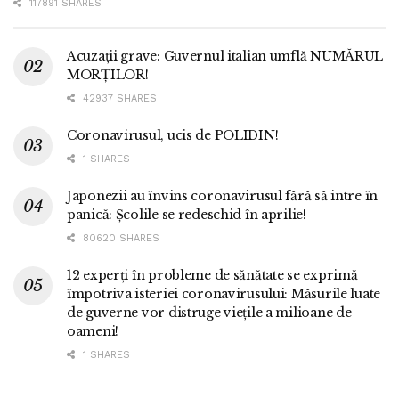
117891 SHARES
Acuzații grave: Guvernul italian umflă NUMĂRUL
MORȚILOR!
42937 SHARES
Coronavirusul, ucis de POLIDIN!
1 SHARES
Japonezii au învins coronavirusul fără să intre în
panică: Școlile se redeschid în aprilie!
80620 SHARES
12 experți în probleme de sănătate se exprimă
împotriva isteriei coronavirusului: Măsurile luate
de guverne vor distruge viețile a milioane de
oameni!
1 SHARES