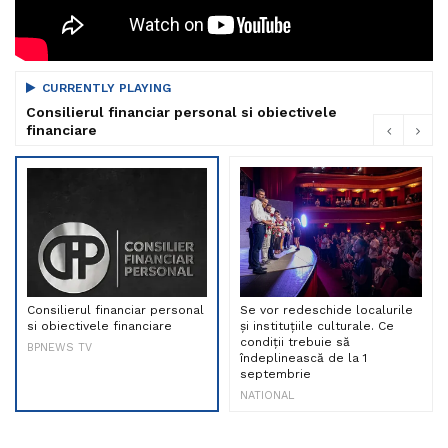
CURRENTLY PLAYING
Consilierul financiar personal si obiectivele
financiare
Consilierul financiar personal
Se vor redeschide localurile
si obiectivele financiare
și instituțiile culturale. Ce
condiții trebuie să
BPNEWS TV
îndeplinească de la 1
septembrie
NATIONAL