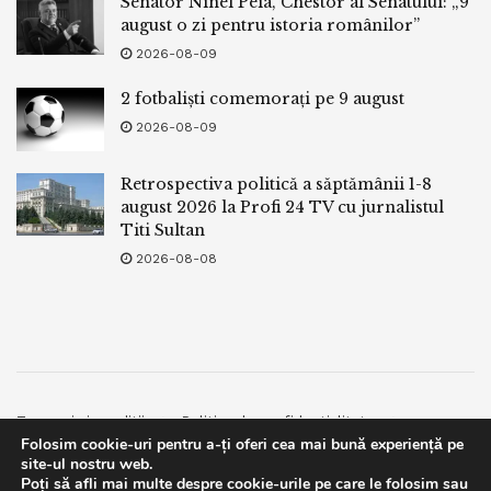
Senator Ninel Peia, Chestor al Senatului: „9
august o zi pentru istoria românilor”
2026-08-09
2 fotbaliști comemorați pe 9 august
2026-08-09
Retrospectiva politică a săptămânii 1-8
august 2026 la Profi 24 TV cu jurnalistul
Titi Sultan
2026-08-08
Termeni si conditii
Politica de confidentialitate
Folosim cookie-uri pentru a-ți oferi cea mai bună experiență pe
Facebook
Contact
site-ul nostru web.
Poți să afli mai multe despre cookie-urile pe care le folosim sau
© 2019
bpnews
- Business & Politics News
bpnews
.