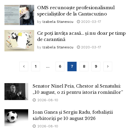
OMS recunoaște profesionalismul
specialiștilor de la Cantacuzino
by
Izabela Stanescu
2020-03-17
Ce poți învăța acasă… și nu doar pe timp
de carantină
by
Izabela Stanescu
2020-03-17
1
…
6
7
8
9
Senator Ninel Peia, Chestor al Senatului:
„10 august, o zi pentru istoria românilor”
2026-08-10
Ioan Ganea și Sergiu Radu, fotbaliștii
sărbătoriți pe 10 august 2026
2026-08-10