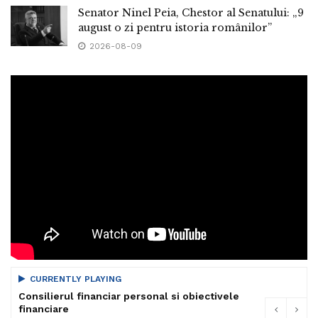
Senator Ninel Peia, Chestor al Senatului: „9
august o zi pentru istoria românilor”
2026-08-09
CURRENTLY PLAYING
Consilierul financiar personal si obiectivele
financiare