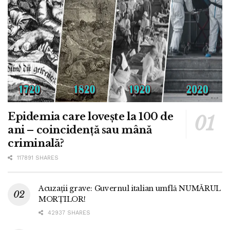
Epidemia care lovește la 100 de
ani – coincidență sau mână
criminală?
117891 SHARES
Acuzații grave: Guvernul italian umflă NUMĂRUL
MORȚILOR!
42937 SHARES