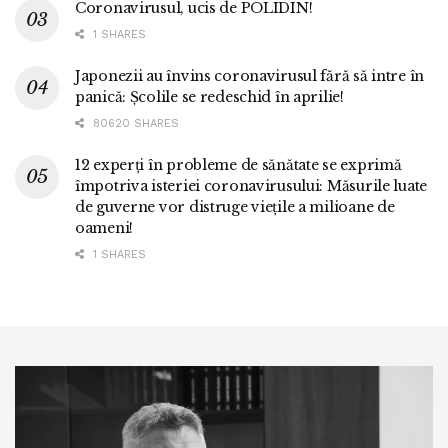
Coronavirusul, ucis de POLIDIN!
1 SHARES
Japonezii au învins coronavirusul fără să intre în
panică: Școlile se redeschid în aprilie!
80620 SHARES
12 experți în probleme de sănătate se exprimă
împotriva isteriei coronavirusului: Măsurile luate
de guverne vor distruge viețile a milioane de
oameni!
1 SHARES