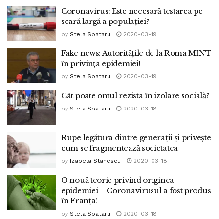
Coronavirus: Este necesară testarea pe
scară largă a populației?
by
Stela Spataru
2020-03-19
Fake news: Autoritățile de la Roma MINT
în privința epidemiei!
by
Stela Spataru
2020-03-19
Cât poate omul rezista în izolare socială?
by
Stela Spataru
2020-03-18
Rupe legătura dintre generații și privește
cum se fragmentează societatea
by
Izabela Stanescu
2020-03-18
O nouă teorie privind originea
epidemiei – Coronavirusul a fost produs
în Franța!
by
Stela Spataru
2020-03-18