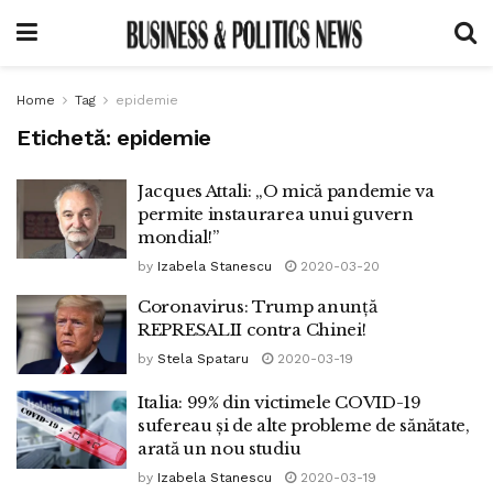
Home
Tag
epidemie
Etichetă:
epidemie
Jacques Attali: „O mică pandemie va
permite instaurarea unui guvern
mondial!”
by
Izabela Stanescu
2020-03-20
Coronavirus: Trump anunță
REPRESALII contra Chinei!
by
Stela Spataru
2020-03-19
Italia: 99% din victimele COVID-19
sufereau și de alte probleme de sănătate,
arată un nou studiu
by
Izabela Stanescu
2020-03-19