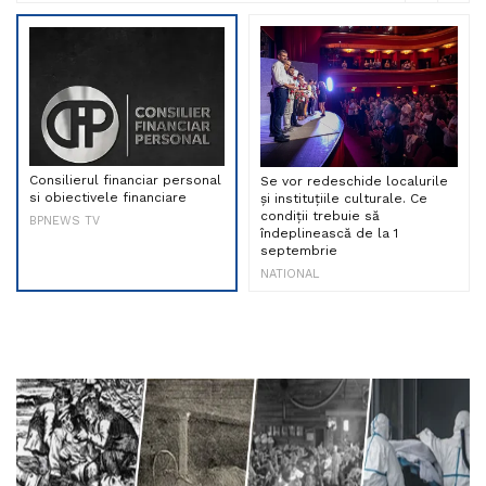
Consilierul financiar personal
Se vor redeschide localurile
si obiectivele financiare
și instituțiile culturale. Ce
condiții trebuie să
BPNEWS TV
îndeplinească de la 1
septembrie
NATIONAL