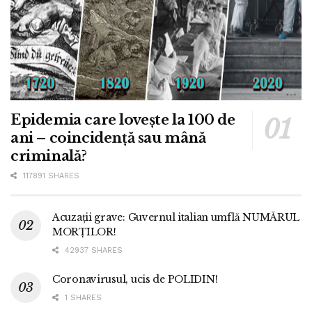
Epidemia care lovește la 100 de
ani – coincidență sau mână
criminală?
117891 SHARES
Acuzații grave: Guvernul italian umflă NUMĂRUL
MORȚILOR!
42937 SHARES
Coronavirusul, ucis de POLIDIN!
1 SHARES