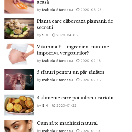
acasă
by
Izabela Stanescu
2020-06-25
Planta care elibereaza plamanii de
secretii
by
S.N.
2020-04-08
Vitamina E – ingredient minune
împotriva vergeturilor?
by
Izabela Stanescu
2020-02-16
5 sfaturi pentru un păr sănătos
by
Izabela Stanescu
2020-02-02
5 alimente care pot inlocui cartofii
by
S.N.
2020-01-22
Cum să te machiezi natural
by
Izabela Stanescu
2020-01-10