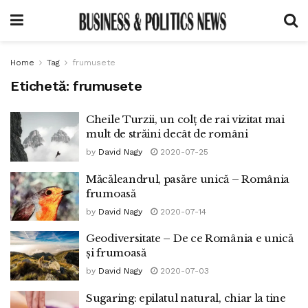
Home
Tag
frumusete
Etichetă:
frumusete
Cheile Turzii, un colț de rai vizitat mai
mult de străini decât de români
by
David Nagy
2020-07-25
Măcăleandrul, pasăre unică – România
frumoasă
by
David Nagy
2020-07-14
Geodiversitate – De ce România e unică
și frumoasă
by
David Nagy
2020-07-03
Sugaring: epilatul natural, chiar la tine