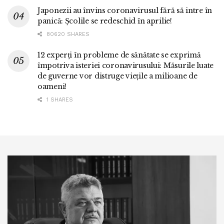
Japonezii au învins coronavirusul fără să intre în
panică: Școlile se redeschid în aprilie!
80620 SHARES
12 experți în probleme de sănătate se exprimă
împotriva isteriei coronavirusului: Măsurile luate
de guverne vor distruge viețile a milioane de
oameni!
1 SHARES