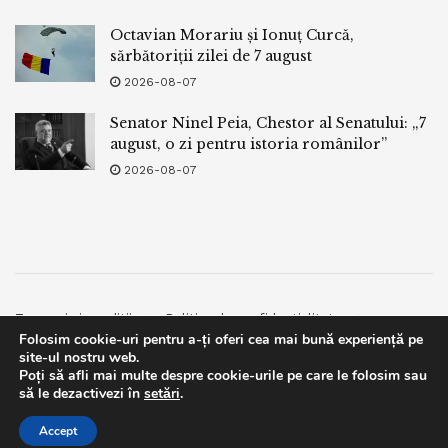
Octavian Morariu și Ionuț Curcă,
sărbătoriții zilei de 7 august
2026-08-07
Senator Ninel Peia, Chestor al Senatului: „7
august, o zi pentru istoria românilor”
2026-08-07
Termeni si conditii
Politica de confidentialitate
Folosim cookie-uri pentru a-ți oferi cea mai bună experiență pe
Facebook
Contact
site-ul nostru web.
Poți să afli mai multe despre cookie-urile pe care le folosim sau
© 2019
bpnews
- Business & Politics News
bpnews
.
This website uses GDPR cookies. By continuing to use this
să le dezactivezi în
setări
.
website you are giving consent to cookies being used. Visit our
Accept
Privacy and Cookie Policy
.
I Agree