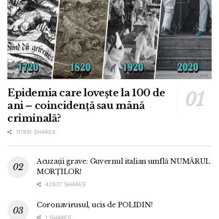
Epidemia care lovește la 100 de
ani – coincidență sau mână
criminală?
117891 SHARES
Acuzații grave: Guvernul italian umflă NUMĂRUL
MORȚILOR!
42937 SHARES
Coronavirusul, ucis de POLIDIN!
1 SHARES