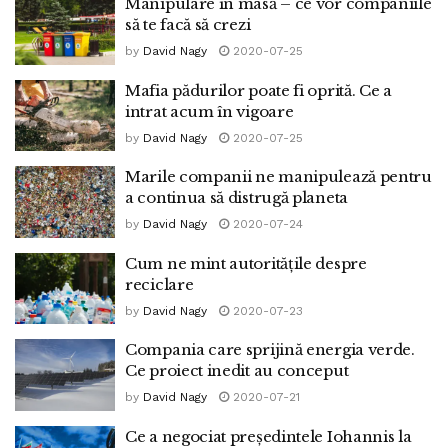
Manipulare în masă – ce vor companiile
să te facă să crezi
by
David Nagy
2020-07-25
Mafia pădurilor poate fi oprită. Ce a
intrat acum în vigoare
by
David Nagy
2020-07-25
Marile companii ne manipulează pentru
a continua să distrugă planeta
by
David Nagy
2020-07-24
Cum ne mint autoritățile despre
reciclare
by
David Nagy
2020-07-23
Compania care sprijină energia verde.
Ce proiect inedit au conceput
by
David Nagy
2020-07-21
Ce a negociat președintele Iohannis la