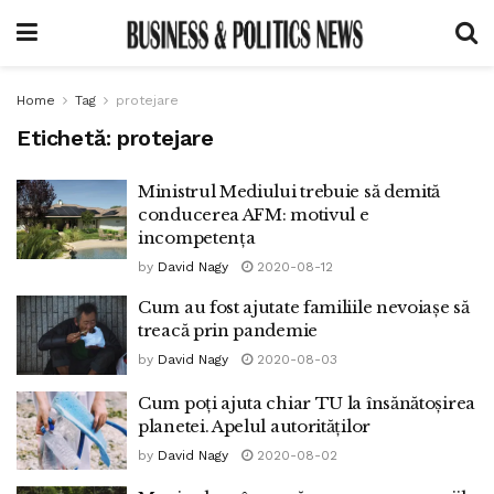
Home
Tag
protejare
Etichetă:
protejare
Ministrul Mediului trebuie să demită
conducerea AFM: motivul e
incompetența
by
David Nagy
2020-08-12
Cum au fost ajutate familiile nevoiașe să
treacă prin pandemie
by
David Nagy
2020-08-03
Cum poți ajuta chiar TU la însănătoșirea
planetei. Apelul autorităților
by
David Nagy
2020-08-02