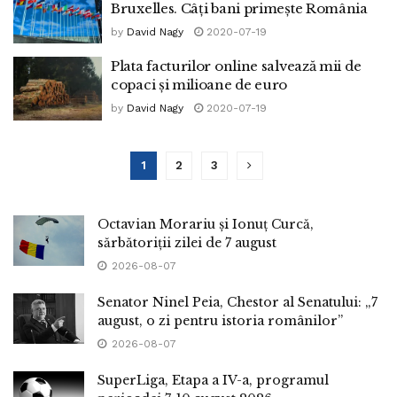
Bruxelles. Câți bani primește România
by
David Nagy
2020-07-19
Plata facturilor online salvează mii de
copaci și milioane de euro
by
David Nagy
2020-07-19
1
2
3
Octavian Morariu și Ionuț Curcă,
sărbătoriții zilei de 7 august
2026-08-07
Senator Ninel Peia, Chestor al Senatului: „7
august, o zi pentru istoria românilor”
2026-08-07
SuperLiga, Etapa a IV-a, programul