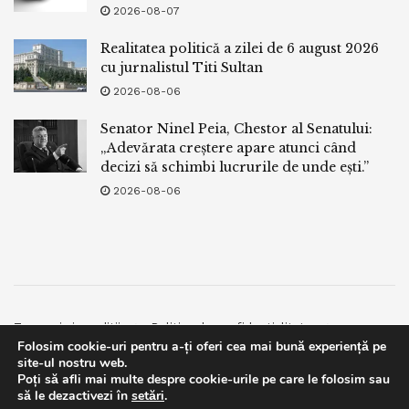
2026-08-07
Realitatea politică a zilei de 6 august 2026
cu jurnalistul Titi Sultan
2026-08-06
Senator Ninel Peia, Chestor al Senatului:
„Adevărata creștere apare atunci când
decizi să schimbi lucrurile de unde ești.”
2026-08-06
Termeni si conditii
Politica de confidentialitate
Folosim cookie-uri pentru a-ți oferi cea mai bună experiență pe
Facebook
Contact
site-ul nostru web.
Poți să afli mai multe despre cookie-urile pe care le folosim sau
© 2019
bpnews
- Business & Politics News
bpnews
.
This website uses GDPR cookies. By continuing to use this
să le dezactivezi în
setări
.