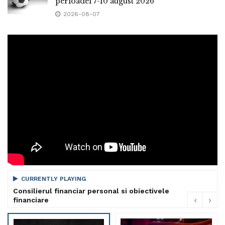
perioadei 7-10 august 2026
2026-08-07
CURRENTLY PLAYING
Consilierul financiar personal si obiectivele
financiare