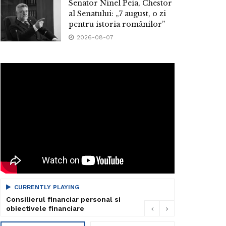
Senator Ninel Peia, Chestor
al Senatului: „7 august, o zi
pentru istoria românilor”
2026-08-07
CURRENTLY PLAYING
Consilierul financiar personal si
obiectivele financiare