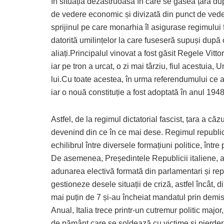
în situația dezastruoasă în care se găsea țara dup
de vedere economic și divizată din punct de vede
sprijinul pe care monarhia îl asigurase regimului fa
datorită umilințelor la care fuseseră supuși după 
aliați.Principalul vinovat a fost găsit Regele Vitt
iar pe tron a urcat, o zi mai târziu, fiul acestuia,
lui.Cu toate acestea, în urma referendumului ce a 
iar o nouă constituție a fost adoptată în anul 1948
Astfel, de la regimul dictatorial fascist, țara a căz
devenind din ce în ce mai dese. Regimul republic
echilibrul între diversele formațiuni politice, între p
De asemenea, Președintele Republicii italiene, ale
adunarea electivă formată din parlamentari și repr
gestioneze desele situații de criză, astfel încât, d
mai puțin de 7 și-au încheiat mandatul prin demis
Anual, Italia trece printr-un cutremur politic majo
de pământ care se soldează cu victime și pierder