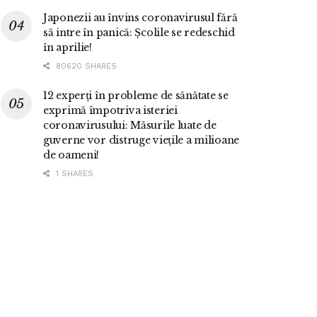
Japonezii au învins coronavirusul fără
să intre în panică: Școlile se redeschid
în aprilie!
80620 SHARES
12 experți în probleme de sănătate se
exprimă împotriva isteriei
coronavirusului: Măsurile luate de
guverne vor distruge viețile a milioane
de oameni!
1 SHARES