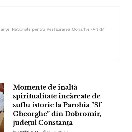
lianței Nationale pentru Restaurarea Monarhiei-ANRM
Momente de înaltă
spiritualitate încărcate de
suflu istoric la Parohia ”Sf
Gheorghe” din Dobromir,
județul Constanța