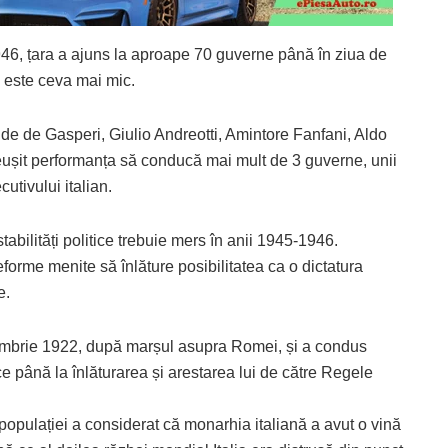
1946, țara a ajuns la aproape 70 guverne până în ziua de
i este ceva mai mic.
ide de Gasperi, Giulio Andreotti, Amintore Fanfani, Aldo
ușit performanța să conducă mai mult de 3 guverne, unii
cutivului italian.
bilități politice trebuie mers în anii 1945-1946.
reforme menite să înlăture posibilitatea ca o dictatura
e.
 octombrie 1922, după marșul asupra Romei, și a condus
ce până la înlăturarea și arestarea lui de către Regele
a populației a considerat că monarhia italiană a avut o vină