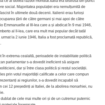
ă ce al doilea război mondial.Italia era distrusă din punct
re social. Majoritatea populației era nemulțumită de
scist în ultimele două decenii. Italienii erau furioși
ocuparea țării de către germani și mai apoi de către
orio Emmanuelle al III-lea care a și abdicat în 9 mai 1946,
 Umberto al II-lea, care era mult mai popular decât tatăl
urmat la 2 iunie 1946, Italia a fost proclamată republică,
.
ut în extrema cealaltă, perioadele de instabilitate politică
an parlamentar s-a dovedit ineficient să asigure
oliticieni, dar și între clasa politică și restul societății.
s prin votul majorității calificate a celor care compun
ezentanți ai regiunilor, s-a dovedit incapabil să
in cei 12 președinți ai Italiei, de la abolirea monarhiei, nu
ie.
r, dublat de cele mai multe ori și de un cutremur puternic
i materiale însemnate.