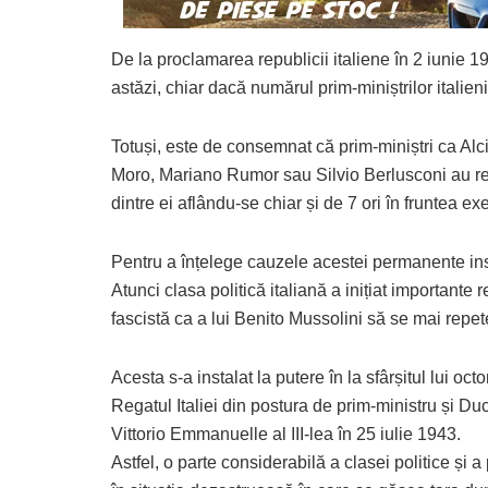
De la proclamarea republicii italiene în 2 iunie 
astăzi, chiar dacă numărul prim-miniștrilor italien
Totuși, este de consemnat că prim-miniștri ca Alc
Moro, Mariano Rumor sau Silvio Berlusconi au re
dintre ei aflându-se chiar și de 7 ori în fruntea exe
Pentru a înțelege cauzele acestei permanente insta
Atunci clasa politică italiană a inițiat importante 
fascistă ca a lui Benito Mussolini să se mai repet
Acesta s-a instalat la putere în la sfârșitul lui
Regatul Italiei din postura de prim-ministru și Du
Vittorio Emmanuelle al III-lea în 25 iulie 1943.
Astfel, o parte considerabilă a clasei politice și 