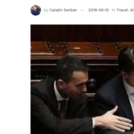
by
Catalin Serban
2019-09-10
in
Travel
,
W