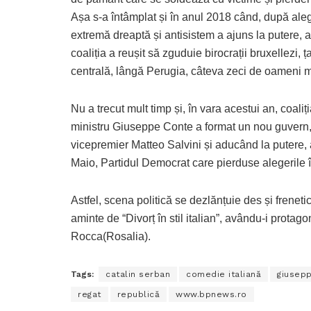
Așa s-a întâmplat și în anul 2018 când, după alege
extremă dreaptă și antisistem a ajuns la putere
coaliția a reușit să zguduie birocrații bruxellezi, 
centrală, lângă Perugia, câteva zeci de oameni mur
Nu a trecut mult timp și, în vara acestui an, coaliț
ministru Giuseppe Conte a format un nou guvern, e
vicepremier Matteo Salvini și aducând la putere, a
Maio, Partidul Democrat care pierduse alegerile 
Astfel, scena politică se
d
ezlănțuie des și freneti
aminte de “Divorț în stil italian”, avându-i protag
Rocca(Rosalia).
Tags:
catalin serban
comedie italiană
giusep
regat
republică
www.bpnews.ro