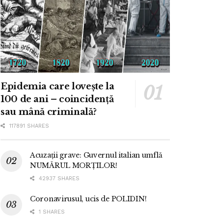
Epidemia care lovește la
100 de ani – coincidență
sau mână criminală?
117891 SHARES
Acuzații grave: Guvernul italian umflă
NUMĂRUL MORȚILOR!
42937 SHARES
Coronavirusul, ucis de POLIDIN!
1 SHARES