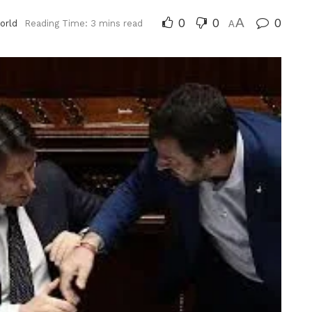
0
0
A
0
orld
Reading Time: 3 mins read
A