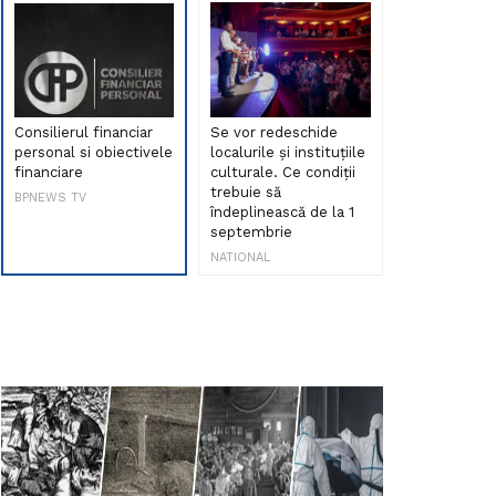
Consilierul financiar
Se vor redeschide
Debut de sen
personal si obiectivele
localurile și instituțiile
muzica româ
financiare
culturale. Ce condiții
Maria Peia r
trebuie să
Internetul la
BPNEWS TV
îndeplinească de la 1
ani!
septembrie
NATIONAL
NATIONAL