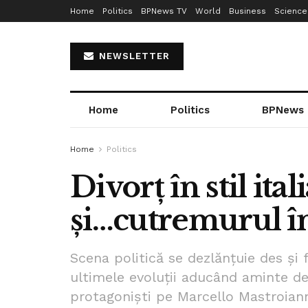
Home
Politics
BPNews TV
World
Business
Science
NEWSLETTER
Home
Politics
BPNews
Home
Politics
Divorț în stil it
și…cutremurul î
Scena politică se dezlănțuie des și 
ultimele evoluții aducând aminte de “
protagoniști pe Marcello Mastroianni