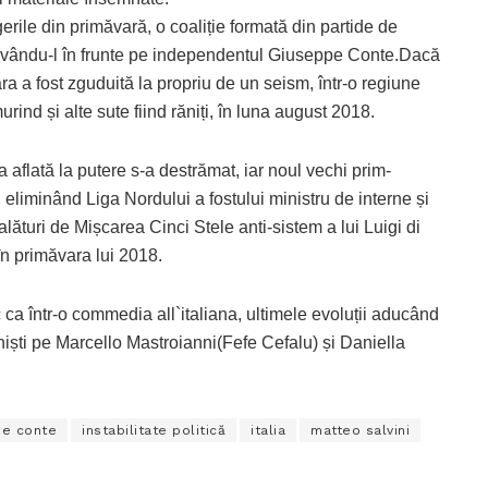
rile din primăvară, o coaliție formată din partide de
, avându-l în frunte pe independentul Giuseppe Conte.Dacă
țara a fost zguduită la propriu de un seism, într-o regiune
ind și alte sute fiind răniți, în luna august 2018.
ia aflată la putere s-a destrămat, iar noul vechi prim-
liminând Liga Nordului a fostului ministru de interne și
lături de Mișcarea Cinci Stele anti-sistem a lui Luigi di
în primăvara lui 2018.
c ca
într-
o commedia all`italiana, ultimele evoluții aducând
oniști pe Marcello Mastroianni(Fefe Cefalu) și Daniella
pe conte
instabilitate politică
italia
matteo salvini