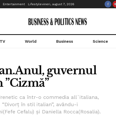
Entertainment
Lifestyle
vineri, august 7, 2026
 TV
World
Business
Science
alian.Anul, guvernul
n ”Cizmă”
frenetic ca într-o commedia all`italiana,
Divorț în stil italian”, avându-i
(Fefe Cefalu) și Daniella Rocca(Rosalia).