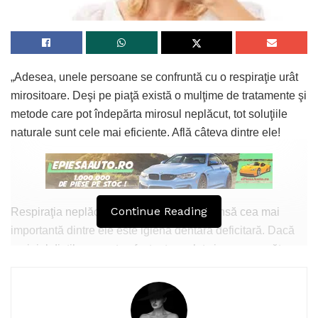
„Adesea, unele persoane se confruntă cu o respiraţie urât
mirositoare. Deşi pe piaţă există o mulţime de tratamente şi
metode care pot îndepărta mirosul neplăcut, tot soluţiile
naturale sunt cele mai eficiente. Află câteva dintre ele!
Continue Reading
Respiraţia neplăcută are cauze multiple, însă cea mai
importantă dintre ele este igiena dentară deficitară. Dacă
periajul dinţilor nu este efectuat regulat şi corespunzător,
resturile alimentare se pot bloca şi se vor descompune,
cauzând un miros neplăcut. De asemenea, o altă cauză
este deshidratarea sau sindromul gurii uscate. Asigură-te,