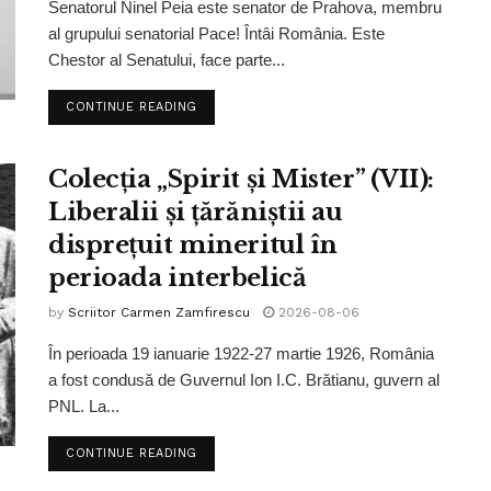
Senatorul Ninel Peia este senator de Prahova, membru
al grupului senatorial Pace! Întâi România. Este
Chestor al Senatului, face parte...
CONTINUE READING
Colecția „Spirit și Mister” (VII):
Liberalii și țărăniștii au
disprețuit mineritul în
perioada interbelică
by
Scriitor Carmen Zamfirescu
2026-08-06
În perioada 19 ianuarie 1922-27 martie 1926, România
a fost condusă de Guvernul Ion I.C. Brătianu, guvern al
PNL. La...
CONTINUE READING