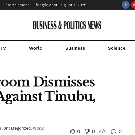
Entertainment
Lifestyle
vineri, august 7, 2026
 TV
World
Business
Science
oom Dismisses
Against Tinubu,
s
,
Uncategorized
,
World
0
0
A
0
A