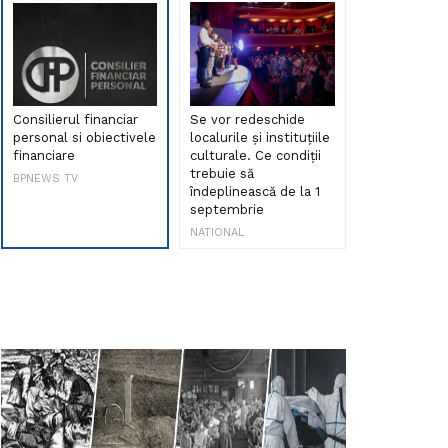
Consilierul financiar
Se vor redeschide
Debut de sen
personal si obiectivele
localurile și instituțiile
muzica româ
financiare
culturale. Ce condiții
Maria Peia r
trebuie să
Internetul la
BPNEWS TV
îndeplinească de la 1
ani!
septembrie
NATIONAL
NATIONAL