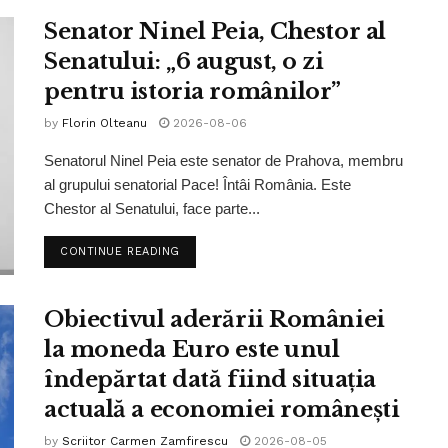
Senator Ninel Peia, Chestor al
Senatului: „6 august, o zi
pentru istoria românilor”
by
Florin Olteanu
2026-08-06
Senatorul Ninel Peia este senator de Prahova, membru
al grupului senatorial Pace! Întâi România. Este
Chestor al Senatului, face parte...
CONTINUE READING
Obiectivul aderării României
la moneda Euro este unul
îndepărtat dată fiind situația
actuală a economiei românești
by
Scriitor Carmen Zamfirescu
2026-08-05