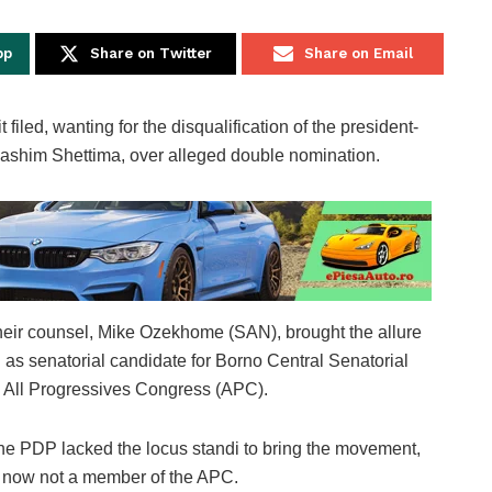
pp
Share on Twitter
Share on Email
ed, wanting for the disqualification of the president-
Kashim Shettima, over alleged double nomination.
eir counsel, Mike Ozekhome (SAN), brought the allure
 as senatorial candidate for Borno Central Senatorial
he All Progressives Congress (APC).
 the PDP lacked the locus standi to bring the movement,
e now not a member of the APC.