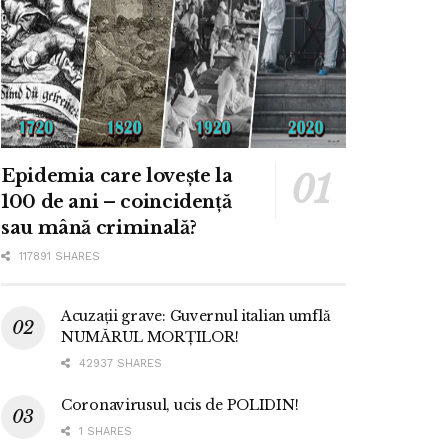
Epidemia care lovește la
100 de ani – coincidență
sau mână criminală?
117891 SHARES
Acuzații grave: Guvernul italian umflă
NUMĂRUL MORȚILOR!
42937 SHARES
Coronavirusul, ucis de POLIDIN!
1 SHARES