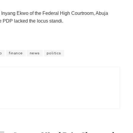
e Inyang Ekwo of the Federal High Courtroom, Abuja
e PDP lacked the locus standi.
o
finance
news
politics