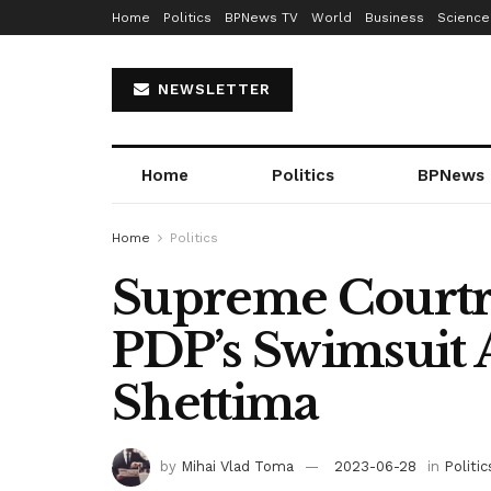
Home
Politics
BPNews TV
World
Business
Science
NEWSLETTER
Home
Politics
BPNews
Home
Politics
Supreme Courtr
PDP’s Swimsuit 
Shettima
by
Mihai Vlad Toma
2023-06-28
in
Politic