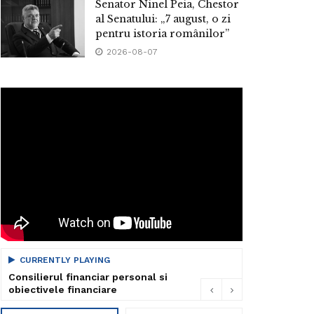
Senator Ninel Peia, Chestor
al Senatului: „7 august, o zi
pentru istoria românilor”
2026-08-07
CURRENTLY PLAYING
Consilierul financiar personal si
obiectivele financiare