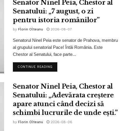
Senator Ninel Peia, Chestor al
Senatului: „7 august, o zi
pentru istoria românilor”
by
Florin Olteanu
2026-08-07
Senatorul Ninel Peia este senator de Prahova, membru
al grupului senatorial Pace! Întâi România. Este
Chestor al Senatului, face parte...
CONTINUE READING
Senator Ninel Peia, Chestor al
Senatului: „Adevărata creștere
apare atunci când decizi să
schimbi lucrurile de unde ești.”
by
Florin Olteanu
2026-08-06