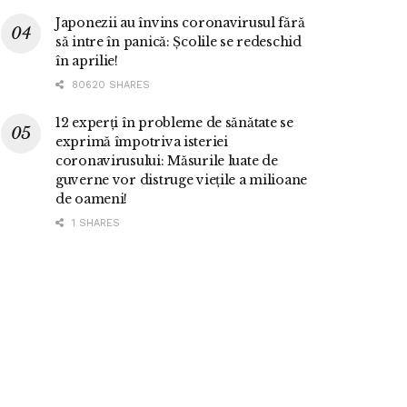
Japonezii au învins coronavirusul fără
să intre în panică: Școlile se redeschid
în aprilie!
80620 SHARES
12 experți în probleme de sănătate se
exprimă împotriva isteriei
coronavirusului: Măsurile luate de
guverne vor distruge viețile a milioane
de oameni!
1 SHARES